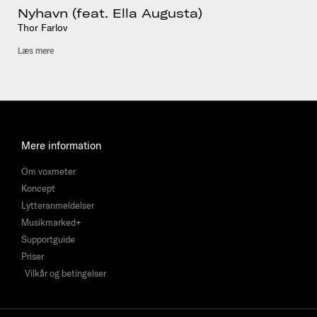
Nyhavn (feat. Ella Augusta)
Thor Farlov
Læs mere
Mere information
Om voxmeter
Koncept
Lytteranmeldelser
Musikmarked+
Supportguide
Priser
Vilkår og betingelser