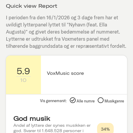
Quick view Report
I perioden fra den
16/1/2026
og 3 dage frem har et
uvildigt lytterpanel lyttet til "
Nyhavn (feat. Ella
Augusta)
" og givet deres bedømmelse af nummeret.
Lytterne er udtrukket fra Voxmeters panel med
tilhørende baggrundsdata og er repræsentativt fordelt.
5.9
VoxMusic score
10
Vis gennemsnit:
Alle numre
Musikgenre
God musik
Andel af lyttere der synes musikken er
34%
god. Svarer til 1.648.528 personer i