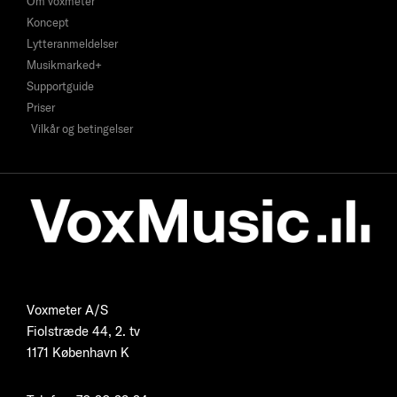
Om voxmeter
Koncept
Lytteranmeldelser
Musikmarked+
Supportguide
Priser
Vilkår og betingelser
Voxmeter A/S
Fiolstræde 44, 2. tv
1171 København K