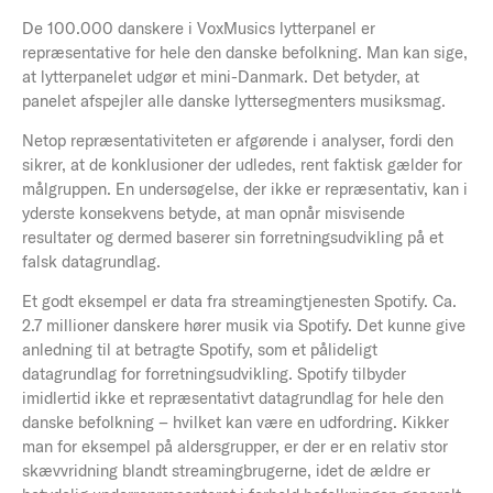
De 100.000 danskere i VoxMusics lytterpanel er
repræsentative for hele den danske befolkning. Man kan sige,
at lytterpanelet udgør et mini-Danmark. Det betyder, at
panelet afspejler alle danske lyttersegmenters musiksmag.
Netop repræsentativiteten er afgørende i analyser, fordi den
sikrer, at de konklusioner der udledes, rent faktisk gælder for
målgruppen. En undersøgelse, der ikke er repræsentativ, kan i
yderste konsekvens betyde, at man opnår misvisende
resultater og dermed baserer sin
forretningsudvikling på
et
falsk datagrundlag.
Et godt eksempel er data fra streamingtjenesten Spotify. Ca.
2.7 millioner danskere hører musik via Spotify. Det kunne give
anledning til at betragte Spotify, som et pålideligt
datagrundlag for forretningsudvikling. Spotify tilbyder
imidlertid ikke et repræsentativt datagrundlag for hele den
danske befolkning – hvilket kan være en udfordring. Kikker
man for eksempel på aldersgrupper, er der er en relativ stor
skævvridning blandt streamingbrugerne, idet de ældre er