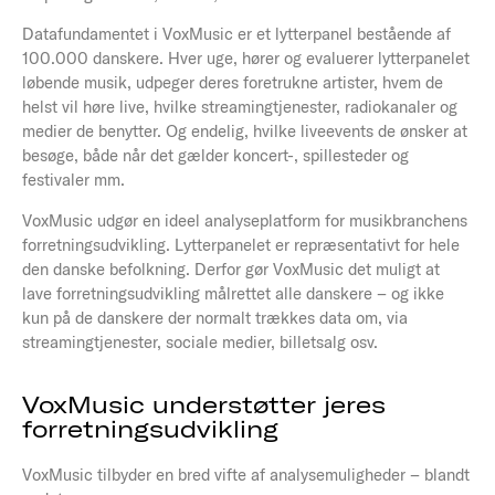
Datafundamentet i VoxMusic er et lytterpanel bestående af
100.000 danskere. Hver uge, hører og evaluerer lytterpanelet
løbende musik, udpeger deres foretrukne artister, hvem de
helst vil høre live, hvilke streamingtjenester, radiokanaler og
medier de benytter. Og endelig, hvilke liveevents de ønsker at
besøge, både når det gælder koncert-, spillesteder og
festivaler mm.
VoxMusic udgør en ideel analyseplatform for musikbranchens
forretningsudvikling. Lytterpanelet er repræsentativt for hele
den danske befolkning. Derfor gør VoxMusic det muligt at
lave forretningsudvikling målrettet alle danskere – og ikke
kun på de danskere der normalt trækkes data om, via
streamingtjenester, sociale medier, billetsalg osv.
VoxMusic understøtter jeres
forretningsudvikling
VoxMusic tilbyder en bred vifte af analysemuligheder – blandt