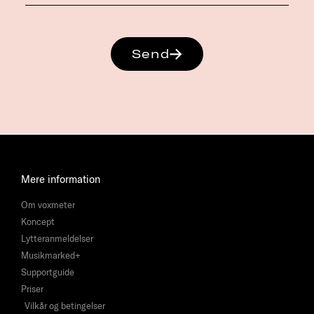
Send
Mere information
Om voxmeter
Koncept
Lytteranmeldelser
Musikmarked+
Supportguide
Priser
Vilkår og betingelser