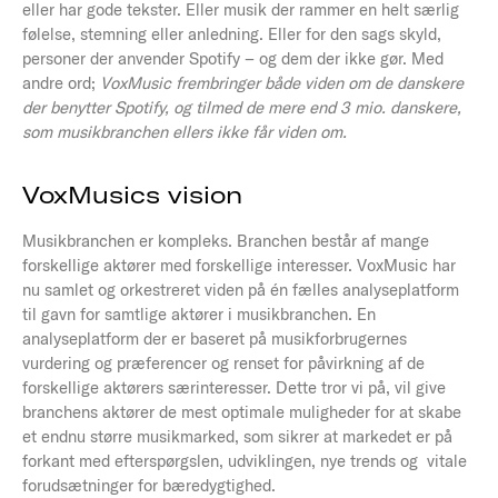
eller har gode tekster. Eller musik der rammer en helt særlig
følelse, stemning eller anledning. Eller for den sags skyld,
personer der anvender Spotify – og dem der ikke gør. Med
andre ord;
VoxMusic
frembringer både viden om de danskere
der benytter Spotify, og tilmed de mere end 3 mio. danskere,
som musikbranchen ellers ikke får viden om.
VoxMusics vision
Musikbranchen er kompleks. Branchen består af mange
forskellige aktører med forskellige interesser. VoxMusic har
nu samlet og orkestreret viden på én fælles analyseplatform
til gavn for samtlige aktører i musikbranchen. En
analyseplatform der er baseret på musikforbrugernes
vurdering og præferencer og renset for påvirkning af de
forskellige aktørers særinteresser. Dette tror vi på, vil give
branchens aktører de mest optimale muligheder for at skabe
et endnu større musikmarked, som sikrer at markedet er på
forkant med efterspørgslen, udviklingen, nye trends og vitale
forudsætninger for bæredygtighed.