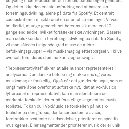
betydelig underrepræsenteret i forhold befolkningen generelt.
Og det er ikke den eneste udfordring ved at basere sin
forretningsudvikling, alene på data fra Spotify. Et centralt
succeskriterie i musikbranchen er antal streaminger. Vi ved
imidlertid, at unge generelt set hører musik mere end 10
gange end ældre, hvilket forstærker skævvridningen. Baserer
man udelukkende sin forretningsudvikling på data fra Spotify,
vil man således i stigende grad misse de ældre
befolkningsgrupper – vis musiksmag og efterspørgsel vil blive
overset, fordi deres stemme kun vægter svagt.
“Repræsentativitet” sikrer, at alle nuancer repræsenteres i
analyserne. Den danske befolkning er ikke ens og vores
musiksmag er forskellig. Også når det gælder de unge, som er
langt mere åbne overfor at udforske nyt. Idet at VoxMusics
lytterpanel er repræsentativt, kan man identificere de
markante forskelle, der er på forskellige segmenters musik-
toplister. Fx kan du i VoxMusic se forskellen på musik-
toplister på den gruppe, der læser bestemte aviser,
foretrækker bestemte tv-udsendelser, prioriterer en specifik
musikgenre. Eller segmenter der prioriterer musik der er unik