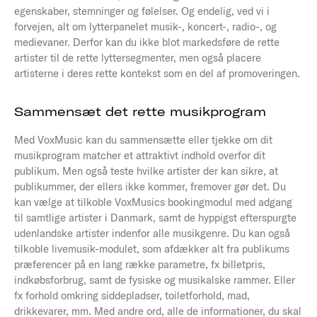
egenskaber, stemninger og følelser. Og endelig, ved vi i
forvejen, alt om lytterpanelet musik-, koncert-, radio-, og
medievaner. Derfor kan du ikke blot markedsføre de rette
artister til de rette lyttersegmenter, men også placere
artisterne i deres rette kontekst som en del af promoveringen.
Sammensæt det rette musikprogram
Med VoxMusic kan du sammensætte eller tjekke om dit
musikprogram matcher et attraktivt indhold overfor dit
publikum. Men også teste hvilke artister der kan sikre, at
publikummer, der ellers ikke kommer, fremover gør det. Du
kan vælge at tilkoble VoxMusics bookingmodul med adgang
til samtlige artister i Danmark, samt de hyppigst efterspurgte
udenlandske artister indenfor alle musikgenre. Du kan også
tilkoble livemusik-modulet, som afdækker alt fra publikums
præferencer på en lang række parametre, fx billetpris,
indkøbsforbrug, samt de fysiske og musikalske rammer. Eller
fx forhold omkring siddepladser, toiletforhold, mad,
drikkevarer, mm. Med andre ord, alle de informationer, du skal