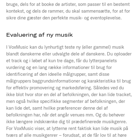
bruge, dels for at booke de artister, som passer til en bestemt
kontekst, og dels de rammer, du skal sammensætte, for at for
sikre dine gæster den perfekte musik- og eventoplevelse.
Evaluering af ny musik
I VoxMusic kan du lynhurtigt teste ny (eller gammel) musik
blandt danskerne eller udvalgte dele af danskere. Du oploader
et track og i løbet af kun tre dage, får du lytterpanelets
vurdering og en lang række informationer til brug for
identificering af den ideelle målgrupper, samt disse
målgruppers baggrundsinformationer og karakteristika til brug
for effektiv promovering og markedsføring. Således ved du
ikke blot hvor stor en del af befolkningen, der kan lide tracket,
men også hvilke specifikke segmenter af befolkningen, der
kan lide det, samt hvilke præferencer denne del af
befolkningen har, når det angår venues mm. Og du behøver
ikke længere indskrænke dig til prædefinerede musikgenre.
For VoxMusic viser, at lytterne rent faktisk kan lide musik på
tværs af alle musikgenrer – forudsat, at de får lov til at høre