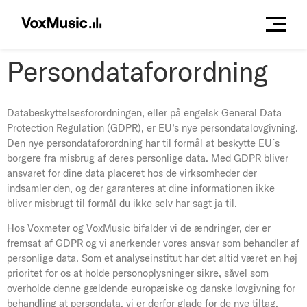
Persondataforordning
Databeskyttelsesforordningen, eller på engelsk General Data
Protection Regulation (GDPR), er EU’s nye persondatalovgivning.
Den nye persondataforordning har til formål at beskytte EU´s
borgere fra misbrug af deres personlige data. Med GDPR bliver
ansvaret for dine data placeret hos de virksomheder der
indsamler den, og der garanteres at dine informationen ikke
bliver misbrugt til formål du ikke selv har sagt ja til.
Hos Voxmeter og VoxMusic bifalder vi de ændringer, der er
fremsat af GDPR og vi anerkender vores ansvar som behandler af
personlige data. Som et analyseinstitut har det altid været en høj
prioritet for os at holde personoplysninger sikre, såvel som
overholde denne gældende europæiske og danske lovgivning for
behandling at persondata, vi er derfor glade for de nye tiltag.