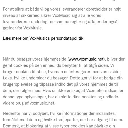
For at sikre at både vi og vores leverandører opretholder er højt
niveau af sikkerhed sikrer VoxMusic sig at alle vores
leverandørerer underlagt de samme regler og aftaler der også
gælder for VoxMusic.
Læs mere om VoxMusics persondatapolitik
Når du besøger vores hjemmeside (
www.voxmusic.net
), bliver der
gemt cookies på den enhed, du benytter til at tilgå siden. Vi
bruger cookies til at se, hvordan du interagerer med vores side,
f.eks. hvilke undersider du besøger. Dette gør vi for at berige din
brugeroplevelse og tilpasse indholdet på vores hjemmeside til
dem, der følger med. Hvis du ikke ønsker, at Voxmeter indsamler
denne type oplysninger, bør du slette dine cookies og undlade
videre brug af voxmusic.net.
Nedenfor har vi uddybet, hvilke informationer der indsamles,
formålet med dem og hvilke tredjeparter, der har adgang til dem.
Bemærk, at blokering af visse typer cookies kan påvirke din