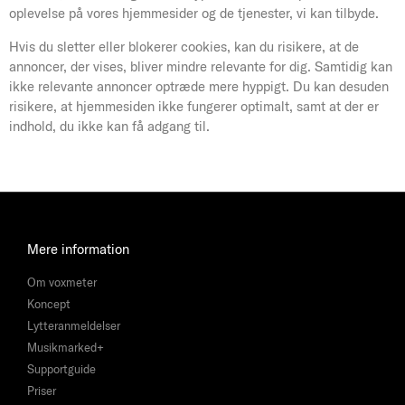
oplevelse på vores hjemmesider og de tjenester, vi kan tilbyde.
Hvis du sletter eller blokerer cookies, kan du risikere, at de
annoncer, der vises, bliver mindre relevante for dig. Samtidig kan
ikke relevante annoncer optræde mere hyppigt. Du kan desuden
risikere, at hjemmesiden ikke fungerer optimalt, samt at der er
indhold, du ikke kan få adgang til.
Mere information
Om voxmeter
Koncept
Lytteranmeldelser
Musikmarked+
Supportguide
Priser