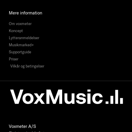
Mere information
Om voxmeter
Koncept
Lytteranmeldelser
Musikmarked+
Supportguide
Priser
Vilkår og betingelser
Voxmeter A/S