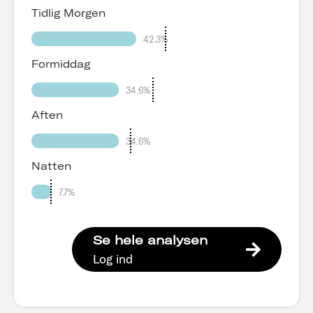
Tidlig Morgen
42.3%
Formiddag
34.6%
Aften
34.6%
Natten
7.7%
Se hele analysen
Log ind