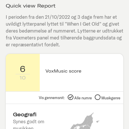
Quick view Report
I perioden fra den
21/10/2022
og 3 dage frem har et
uvildigt lytterpanel lyttet til "
When I Get Old
" og givet
deres bedømmelse af nummeret. Lytterne er udtrukket
fra Voxmeters panel med tilhørende baggrundsdata og
er repræsentativt fordelt.
6
VoxMusic score
10
Vis gennemsnit:
Alle numre
Musikgenre
Geografi
Synes godt om
musikken