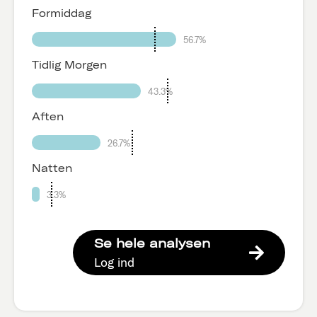
Formiddag
56.7%
Tidlig Morgen
43.3%
Aften
26.7%
Natten
3.3%
Se hele analysen
Log ind