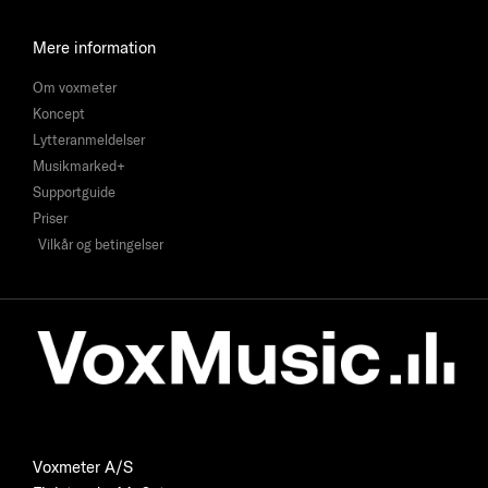
Mere information
Om voxmeter
Koncept
Lytteranmeldelser
Musikmarked+
Supportguide
Priser
Vilkår og betingelser
Voxmeter A/S