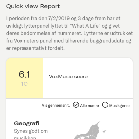
Quick view Report
I perioden fra den
7/2/2019
og 3 dage frem har et
uvildigt lytterpanel lyttet til "
What A Life
" og givet
deres bedømmelse af nummeret. Lytterne er udtrukket
fra Voxmeters panel med tilhørende baggrundsdata og
er repræsentativt fordelt.
6.1
VoxMusic score
10
Vis gennemsnit:
Alle numre
Musikgenre
Geografi
Synes godt om
musikken