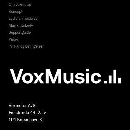
Om voxmeter
Koncept
Lytteranmeldelser
Musikmarked+
Supportguide
Priser
Vilkår og betingelser
Voxmeter A/S
Fiolstræde 44, 2. tv
1171 København K