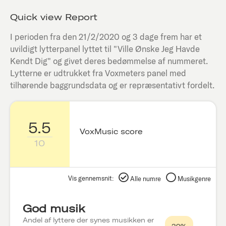
Quick view Report
I perioden fra den
21/2/2020
og 3 dage frem har et
uvildigt lytterpanel lyttet til "
Ville Ønske Jeg Havde
Kendt Dig
" og givet deres bedømmelse af nummeret.
Lytterne er udtrukket fra Voxmeters panel med
tilhørende baggrundsdata og er repræsentativt fordelt.
5.5
VoxMusic score
10
Vis gennemsnit:
Alle numre
Musikgenre
God musik
Andel af lyttere der synes musikken er