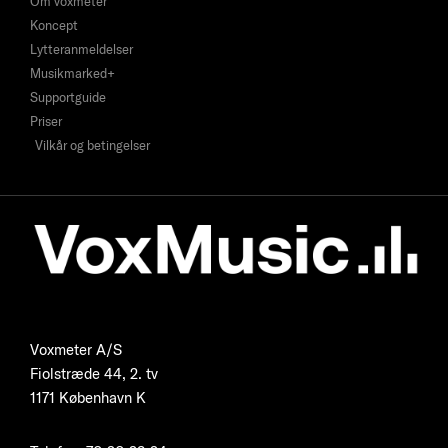
Om voxmeter
Koncept
Lytteranmeldelser
Musikmarked+
Supportguide
Priser
Vilkår og betingelser
Voxmeter A/S
Fiolstræde 44, 2. tv
1171 København K