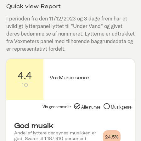
Quick view Report
I perioden fra den
11/12/2023
og 3 dage frem har et
uvildigt lytterpanel lyttet til "
Under Vand
" og givet
deres bedømmelse af nummeret. Lytterne er udtrukket
fra Voxmeters panel med tilhørende baggrundsdata og
er repræsentativt fordelt.
4.4
VoxMusic score
10
Vis gennemsnit:
Alle numre
Musikgenre
God musik
Andel af lyttere der synes musikken er
24.5%
god. Svarer til 1.187.910 personer i