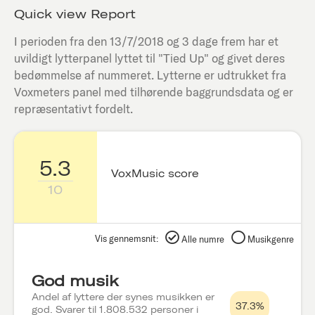
Quick view Report
I perioden fra den
13/7/2018
og 3 dage frem har et
uvildigt lytterpanel lyttet til "
Tied Up
" og givet deres
bedømmelse af nummeret. Lytterne er udtrukket fra
Voxmeters panel med tilhørende baggrundsdata og er
repræsentativt fordelt.
5.3
VoxMusic score
10
Vis gennemsnit:
Alle numre
Musikgenre
God musik
Andel af lyttere der synes musikken er
37.3%
god. Svarer til 1.808.532 personer i