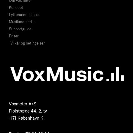
Om voxmeter
Koncept
Lytteranmeldelser
Musikmarked+
Supportguide
Priser
Vilkår og betingelser
Voxmeter A/S
Fiolstræde 44, 2. tv
1171 København K