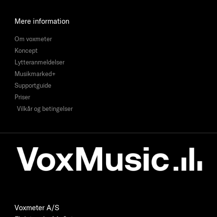
Mere information
Om voxmeter
Koncept
Lytteranmeldelser
Musikmarked+
Supportguide
Priser
Vilkår og betingelser
Voxmeter A/S