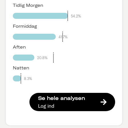
Tidlig Morgen
54.2%
Formiddag
41.7%
Aften
20.8%
Natten
8.3%
Se hele analysen
Log ind