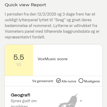
Quick view Report
I perioden fra den
12/2/2025
og 3 dage frem har et
uvildigt lytterpanel lyttet til "
Svag
" og givet deres
bedømmelse af nummeret. Lytterne er udtrukket fra
Voxmeters panel med tilhørende baggrundsdata og er
repræsentativt fordelt.
5.5
VoxMusic score
10
Vis gennemsnit:
Alle numre
Musikgenre
Geografi
Synes godt om
musikken