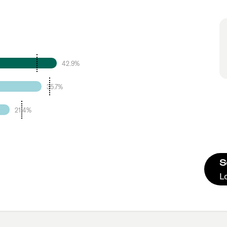
42.9%
35.7%
21.4%
S
L