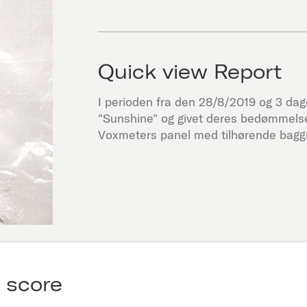
Quick view Report
I perioden fra den
28/8/2019
og 3 dage 
"
Sunshine
" og givet deres bedømmelse
Voxmeters panel med tilhørende baggr
 score