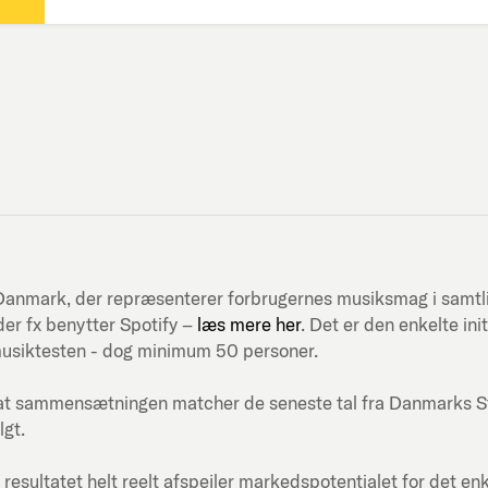
ni-Danmark, der repræsenterer forbrugernes musiksmag i samt
er fx benytter Spotify –
læs mere her
. Det er den enkelte in
musiktesten - dog minimum 50 personer.
at sammensætningen matcher de seneste tal fra Danmarks Stati
lgt.
 resultatet helt reelt afspejler markedspotentialet for det en