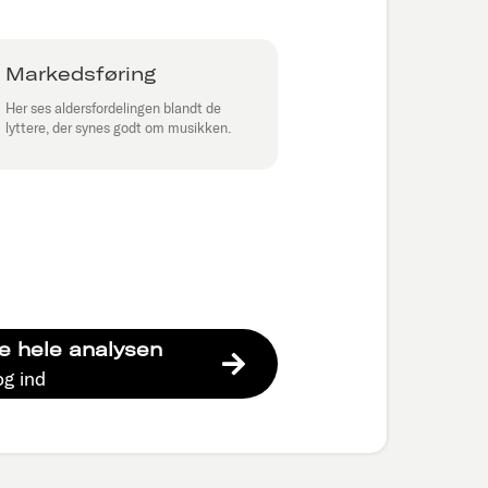
Markedsføring
Her ses aldersfordelingen blandt de
lyttere, der synes godt om musikken.
e hele analysen
og ind