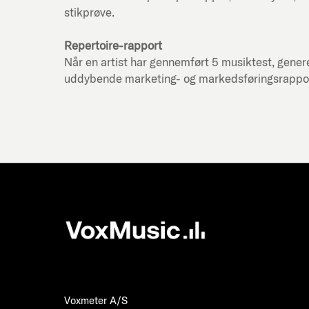
stikprøve.
Repertoire-rapport
Når en artist har gennemført 5 musiktest, genere
uddybende marketing- og markedsføringsrapport f
Voxmeter A/S