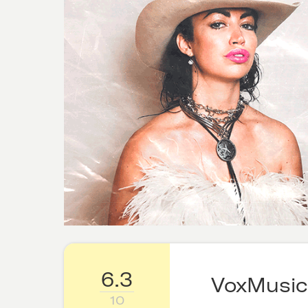
6.3
VoxMusic
10