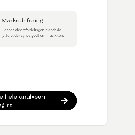
Markedsføring
Her ses aldersfordelingen blandt de
lyttere, der synes godt om musikken.
e hele analysen
og ind