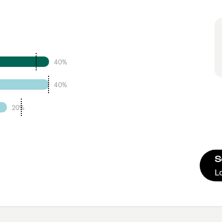
40%
40%
20%
S
L