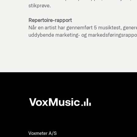
stikprøve.
Repertoire-rapport
Når en artist har gennemført 5 musiktest, genere
uddybende marketing- og markedsføringsrapport f
Voxmeter A/S