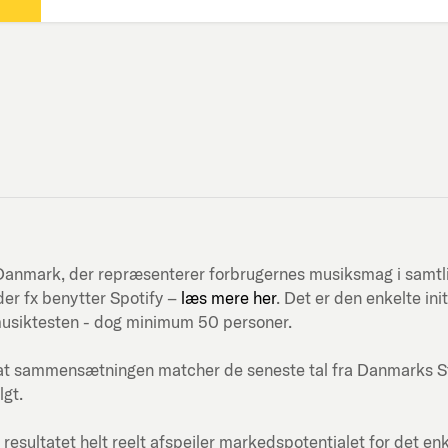
ni-Danmark, der repræsenterer forbrugernes musiksmag i samt
er fx benytter Spotify –
læs mere her
. Det er den enkelte in
musiktesten - dog minimum 50 personer.
at sammensætningen matcher de seneste tal fra Danmarks Stati
lgt.
 resultatet helt reelt afspejler markedspotentialet for det en