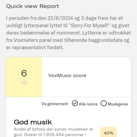
Quick view Report
I perioden fra den
23/8/2024
og 3 dage frem har et
uvildigt lytterpanel lyttet til "
Sorry For Myself
" og givet
deres bedømmelse af nummeret. Lytterne er udtrukket
fra Voxmeters panel med tilhørende baggrundsdata og
er repræsentativt fordelt.
6
VoxMusic score
10
Vis gennemsnit:
Alle numre
Musikgenre
God musik
Andel af lyttere der synes musikken er
40%
god. Svarer til 1.939.444 personer i