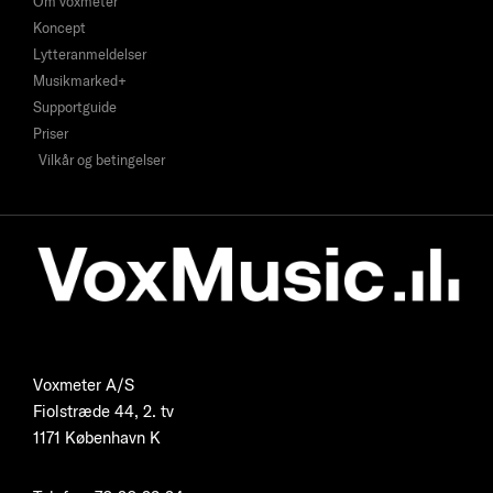
Om voxmeter
Koncept
Lytteranmeldelser
Musikmarked+
Supportguide
Priser
Vilkår og betingelser
Voxmeter A/S
Fiolstræde 44, 2. tv
1171 København K