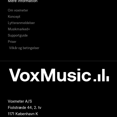
Mere information
Om voxmeter
Koncept
Lytteranmeldelser
Musikmarked+
Supportguide
Priser
Vilkår og betingelser
Voxmeter A/S
Fiolstræde 44, 2. tv
1171 København K