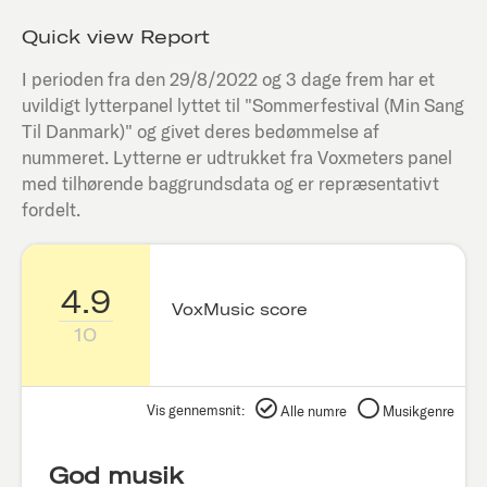
Quick view Report
I perioden fra den
29/8/2022
og 3 dage frem har et
uvildigt lytterpanel lyttet til "
Sommerfestival (Min Sang
Til Danmark)
" og givet deres bedømmelse af
nummeret. Lytterne er udtrukket fra Voxmeters panel
med tilhørende baggrundsdata og er repræsentativt
fordelt.
4.9
VoxMusic score
10
Vis gennemsnit:
Alle numre
Musikgenre
God musik