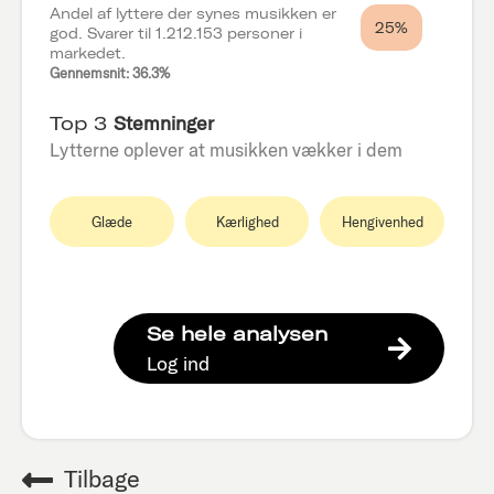
Andel af lyttere der synes musikken er
25%
god. Svarer til 1.212.153 personer i
markedet.
Gennemsnit: 36.3%
Top 3
Stemninger
Lytterne oplever at musikken vækker i dem
Glæde
Kærlighed
Hengivenhed
Se hele analysen
Log ind
Tilbage