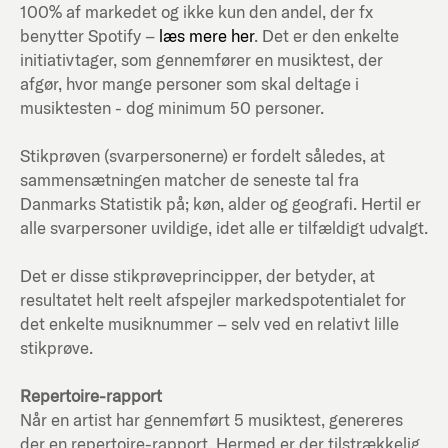
100% af markedet og ikke kun den andel, der fx
benytter Spotify –
læs mere her
. Det er den enkelte
initiativtager, som gennemfører en musiktest, der
afgør, hvor mange personer som skal deltage i
musiktesten - dog minimum 50 personer.
Stikprøven (svarpersonerne) er fordelt således, at
sammensætningen matcher de seneste tal fra
Danmarks Statistik på; køn, alder og geografi. Hertil er
alle svarpersoner uvildige, idet alle er tilfældigt udvalgt.
Det er disse stikprøveprincipper, der betyder, at
resultatet helt reelt afspejler markedspotentialet for
det enkelte musiknummer – selv ved en relativt lille
stikprøve.
Repertoire-rapport
Når en artist har gennemført 5 musiktest, genereres
der en repertoire-rapport. Hermed er der tilstrækkelig