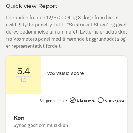
Quick view Report
I perioden fra den
12/5/2026
og 3 dage frem har et
uvildigt lytterpanel lyttet til "
Solstråler I Stuen
" og givet
deres bedømmelse af nummeret. Lytterne er udtrukket
fra Voxmeters panel med tilhørende baggrundsdata og
er repræsentativt fordelt.
5.4
VoxMusic score
10
Vis gennemsnit:
Alle numre
Musikgenre
Køn
Synes godt om musikken