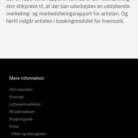
stor stikprøve til, at der kan udarbejdes en uddybende
marketing- og markedsføringsrapport for artisten. Og
hertil indgår artisten i bookingmodulet for livemusik.
Mere information
Om voxmeter
Koncept
Lytteranmeldelser
Musikmarked+
Supportguide
Priser
Vilkår og betingelser