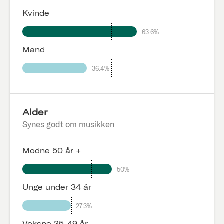
Kvinde
63.6%
Mand
36.4%
Alder
Synes godt om musikken
Modne 50 år +
50%
Unge under 34 år
27.3%
Voksne 35-49 år