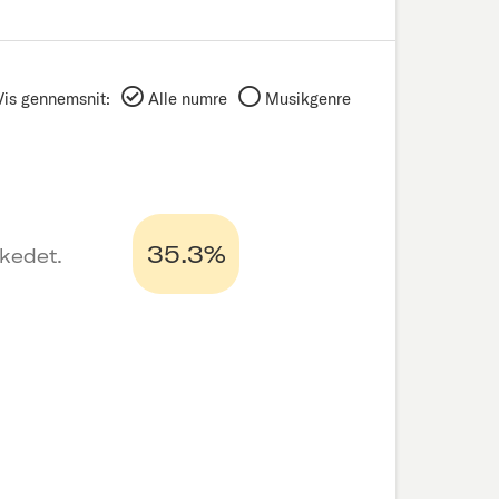
Vis gennemsnit:
Alle numre
Musikgenre
35.3%
rkedet.