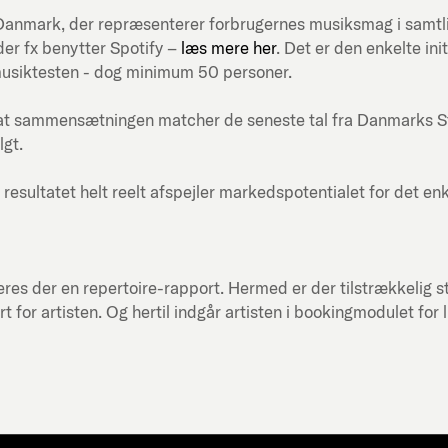
ni-Danmark, der repræsenterer forbrugernes musiksmag i samt
er fx benytter Spotify –
læs mere her
. Det er den enkelte in
musiktesten - dog minimum 50 personer.
at sammensætningen matcher de seneste tal fra Danmarks Stati
lgt.
 resultatet helt reelt afspejler markedspotentialet for det en
res der en repertoire-rapport. Hermed er der tilstrækkelig st
or artisten. Og hertil indgår artisten i bookingmodulet for 