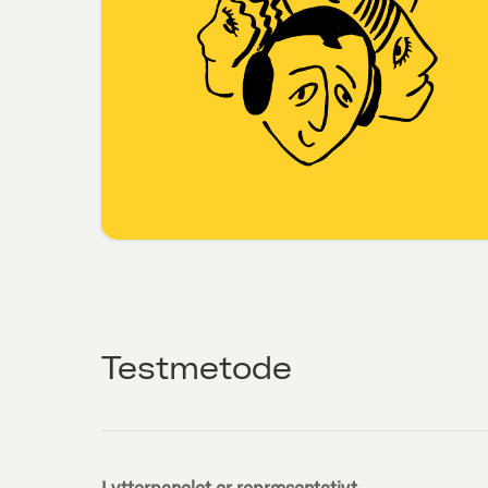
Testmetode
Lytterpanelet er repræsentativt