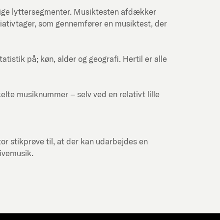
lige lyttersegmenter. Musiktesten afdækker
itiativtager, som gennemfører en musiktest, der
stik på; køn, alder og geografi. Hertil er alle
kelte musiknummer – selv ved en relativt lille
or stikprøve til, at der kan udarbejdes en
livemusik.