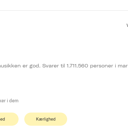
usikken er god. Svarer til 1.711.560 personer i ma
ker i dem
ed
Kærlighed