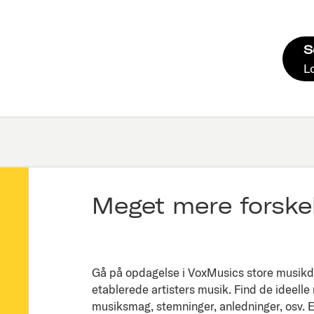
S
L
Meget mere forskel
Gå på opdagelse i VoxMusics store musikda
etablerede artisters musik. Find de ideelle
musiksmag, stemninger, anledninger, osv. Ell