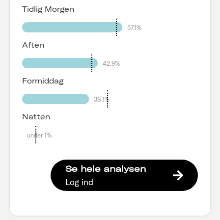
Tidlig Morgen
57.1%
Aften
42.9%
Formiddag
38.1%
Natten
under 1%
Se hele analysen
Log ind