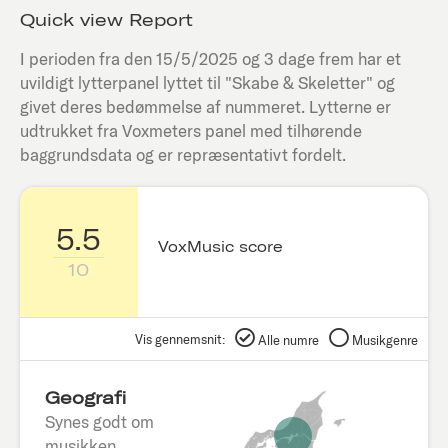
Quick view Report
I perioden fra den
15/5/2025
og 3 dage frem har et
uvildigt lytterpanel lyttet til "
Skabe & Skeletter
" og
givet deres bedømmelse af nummeret. Lytterne er
udtrukket fra Voxmeters panel med tilhørende
baggrundsdata og er repræsentativt fordelt.
5.5
VoxMusic score
10
Vis gennemsnit:
Alle numre
Musikgenre
Geografi
Synes godt om
musikken