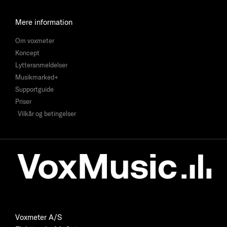
Mere information
Om voxmeter
Koncept
Lytteranmeldelser
Musikmarked+
Supportguide
Priser
Vilkår og betingelser
Voxmeter A/S