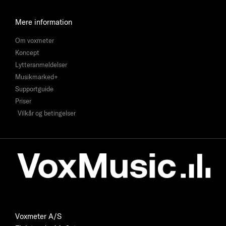
Mere information
Om voxmeter
Koncept
Lytteranmeldelser
Musikmarked+
Supportguide
Priser
Vilkår og betingelser
Voxmeter A/S