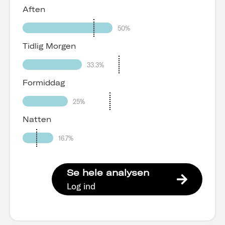
Aften
50%
Tidlig Morgen
33.3%
Formiddag
25%
Natten
16.7%
Se hele analysen
Log ind