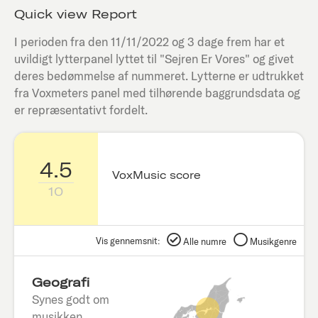
Quick view Report
I perioden fra den
11/11/2022
og 3 dage frem har et
uvildigt lytterpanel lyttet til "
Sejren Er Vores
" og givet
deres bedømmelse af nummeret. Lytterne er udtrukket
fra Voxmeters panel med tilhørende baggrundsdata og
er repræsentativt fordelt.
4.5
VoxMusic score
10
Vis gennemsnit:
Alle numre
Musikgenre
Geografi
Synes godt om
musikken