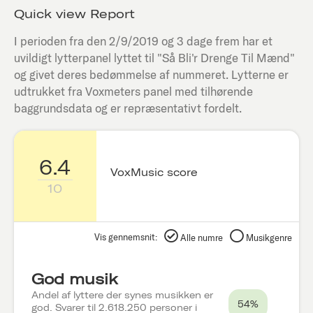
Quick view Report
I perioden fra den
2/9/2019
og 3 dage frem har et
uvildigt lytterpanel lyttet til "
Så Bli'r Drenge Til Mænd
"
og givet deres bedømmelse af nummeret. Lytterne er
udtrukket fra Voxmeters panel med tilhørende
baggrundsdata og er repræsentativt fordelt.
6.4
VoxMusic score
10
Vis gennemsnit:
Alle numre
Musikgenre
God musik
Andel af lyttere der synes musikken er
54%
god. Svarer til 2.618.250 personer i