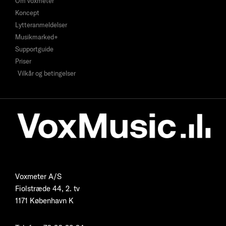
Om voxmeter
Koncept
Lytteranmeldelser
Musikmarked+
Supportguide
Priser
Vilkår og betingelser
Voxmeter A/S
Fiolstræde 44, 2. tv
1171 København K