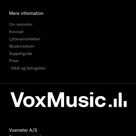
Mere information
Om voxmeter
Koncept
Lytteranmeldelser
Musikmarked+
Supportguide
Priser
Vilkår og betingelser
Voxmeter A/S