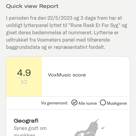
Quick view Report
I perioden fra den
22/5/2023
og 3 dage frem har et
uvildigt lytterpanel lyttet til "
Rune Rask Er For Syg
" og
givet deres bedømmelse af nummeret. Lytterne er
udtrukket fra Voxmeters panel med tilhørende
baggrundsdata og er repræsentativt fordelt.
4.9
VoxMusic score
10
Vis gennemsnit:
Alle numre
Musikgenre
Geografi
Synes godt om
musikken