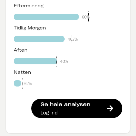
Eftermiddag
60%
Tidlig Morgen
46.7%
Aften
40%
Natten
6.7%
Se hele analysen
Log ind