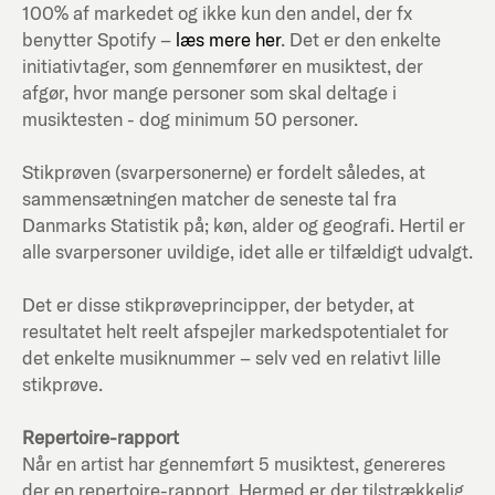
100% af markedet og ikke kun den andel, der fx
benytter Spotify –
læs mere her
. Det er den enkelte
initiativtager, som gennemfører en musiktest, der
afgør, hvor mange personer som skal deltage i
musiktesten - dog minimum 50 personer.
Stikprøven (svarpersonerne) er fordelt således, at
sammensætningen matcher de seneste tal fra
Danmarks Statistik på; køn, alder og geografi. Hertil er
alle svarpersoner uvildige, idet alle er tilfældigt udvalgt.
Det er disse stikprøveprincipper, der betyder, at
resultatet helt reelt afspejler markedspotentialet for
det enkelte musiknummer – selv ved en relativt lille
stikprøve.
Repertoire-rapport
Når en artist har gennemført 5 musiktest, genereres
der en repertoire-rapport. Hermed er der tilstrækkelig