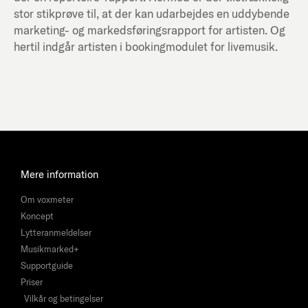
stor stikprøve til, at der kan udarbejdes en uddybende
marketing- og markedsføringsrapport for artisten. Og
hertil indgår artisten i bookingmodulet for livemusik.
Mere information
Om voxmeter
Koncept
Lytteranmeldelser
Musikmarked+
Supportguide
Priser
Vilkår og betingelser