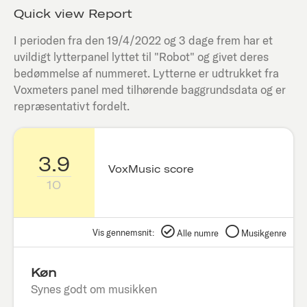
Quick view Report
I perioden fra den
19/4/2022
og 3 dage frem har et
uvildigt lytterpanel lyttet til "
Robot
" og givet deres
bedømmelse af nummeret. Lytterne er udtrukket fra
Voxmeters panel med tilhørende baggrundsdata og er
repræsentativt fordelt.
3.9
VoxMusic score
10
Vis gennemsnit:
Alle numre
Musikgenre
Køn
Synes godt om musikken