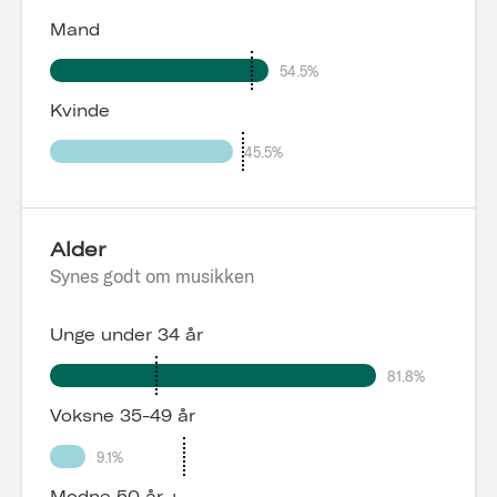
Mand
54.5%
Kvinde
45.5%
Alder
Synes godt om musikken
Unge under 34 år
81.8%
Voksne 35-49 år
9.1%
Modne 50 år +