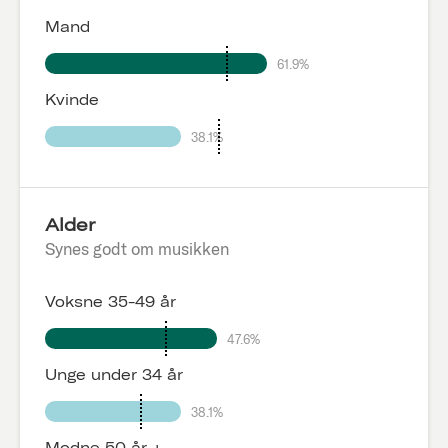
Mand
61.9%
Kvinde
38.1%
Alder
Synes godt om musikken
Voksne 35-49 år
47.6%
Unge under 34 år
38.1%
Modne 50 år +