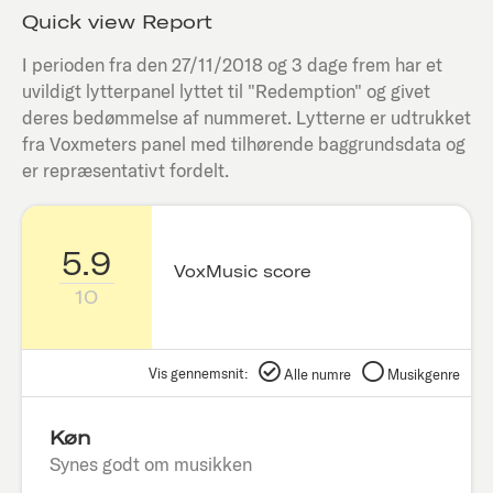
Quick view Report
I perioden fra den
27/11/2018
og 3 dage frem har et
uvildigt lytterpanel lyttet til "
Redemption
" og givet
deres bedømmelse af nummeret. Lytterne er udtrukket
fra Voxmeters panel med tilhørende baggrundsdata og
er repræsentativt fordelt.
5.9
VoxMusic score
10
Vis gennemsnit:
Alle numre
Musikgenre
Køn
Synes godt om musikken