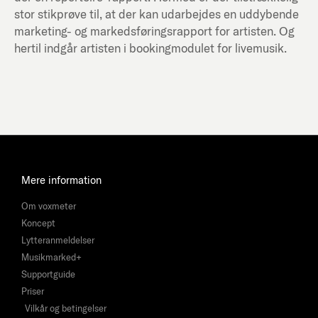
stor stikprøve til, at der kan udarbejdes en uddybende
marketing- og markedsføringsrapport for artisten. Og
hertil indgår artisten i bookingmodulet for livemusik.
Mere information
Om voxmeter
Koncept
Lytteranmeldelser
Musikmarked+
Supportguide
Priser
Vilkår og betingelser