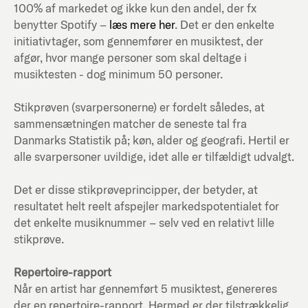
100% af markedet og ikke kun den andel, der fx
benytter Spotify –
læs mere her
. Det er den enkelte
initiativtager, som gennemfører en musiktest, der
afgør, hvor mange personer som skal deltage i
musiktesten - dog minimum 50 personer.
Stikprøven (svarpersonerne) er fordelt således, at
sammensætningen matcher de seneste tal fra
Danmarks Statistik på; køn, alder og geografi. Hertil er
alle svarpersoner uvildige, idet alle er tilfældigt udvalgt.
Det er disse stikprøveprincipper, der betyder, at
resultatet helt reelt afspejler markedspotentialet for
det enkelte musiknummer – selv ved en relativt lille
stikprøve.
Repertoire-rapport
Når en artist har gennemført 5 musiktest, genereres
der en repertoire-rapport. Hermed er der tilstrækkelig