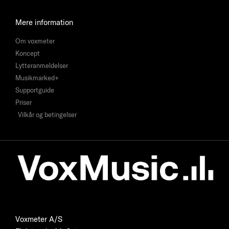
Mere information
Om voxmeter
Koncept
Lytteranmeldelser
Musikmarked+
Supportguide
Priser
Vilkår og betingelser
Voxmeter A/S