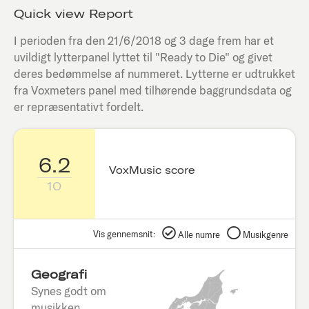
Quick view Report
I perioden fra den
21/6/2018
og 3 dage frem har et
uvildigt lytterpanel lyttet til "
Ready to Die
" og givet
deres bedømmelse af nummeret. Lytterne er udtrukket
fra Voxmeters panel med tilhørende baggrundsdata og
er repræsentativt fordelt.
6.2
VoxMusic score
10
Vis gennemsnit:
Alle numre
Musikgenre
Geografi
Synes godt om
musikken