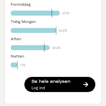
Formiddag
57.7%
Tidlig Morgen
53.8%
Aften
46.2%
Natten
7.7%
Se hele analysen
Log ind