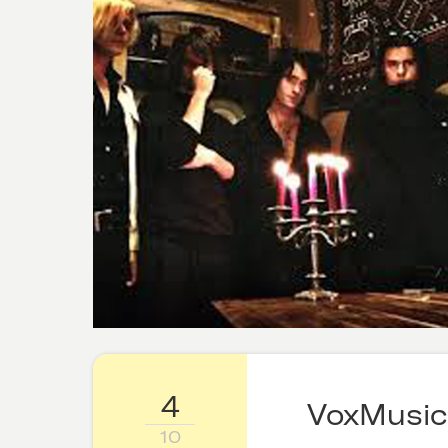
4
VoxMusic
10