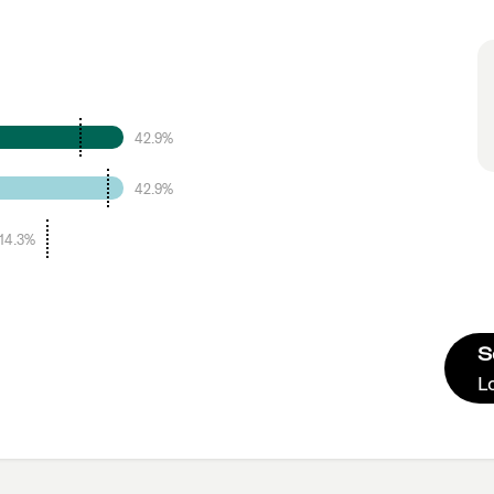
42.9%
42.9%
14.3%
S
L