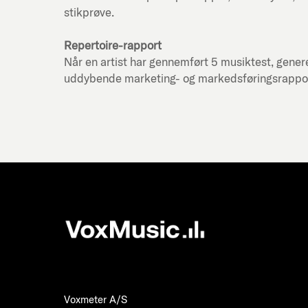
stikprøve.
Repertoire-rapport
Når en artist har gennemført 5 musiktest, genere
uddybende marketing- og markedsføringsrapport f
Voxmeter A/S