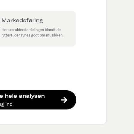
Markedsføring
Her ses aldersfordelingen blandt de
lyttere, der synes godt om musikken.
e hele analysen
og ind