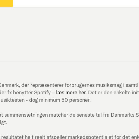
ni-Danmark, der repræsenterer forbrugernes musiksmag i samt
er fx benytter Spotify –
læs mere her
. Det er den enkelte in
musiktesten - dog minimum 50 personer.
at sammensætningen matcher de seneste tal fra Danmarks Stati
lgt.
 resultatet helt reelt afspejler markedspotentialet for det en