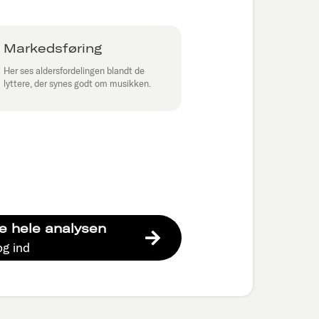
Markedsføring
Her ses aldersfordelingen blandt de
lyttere, der synes godt om musikken.
e hele analysen
og ind