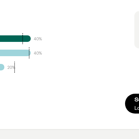
40%
40%
20%
S
L