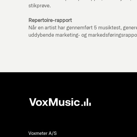
stikprøve.
Repertoire-rapport
Når en artist har gennemført 5 musiktest, genere
uddybende marketing- og markedsføringsrapport f
Voxmeter A/S