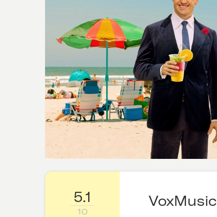
5.1
VoxMusic
10