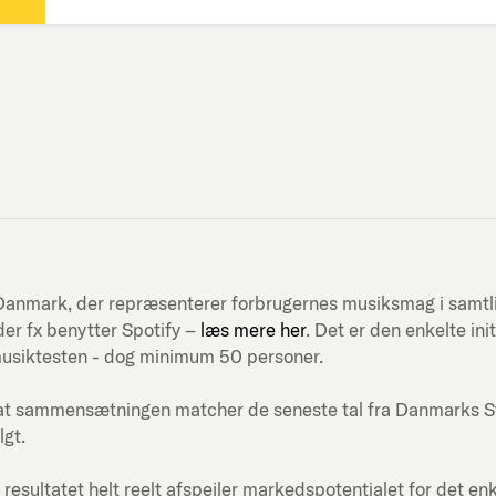
ni-Danmark, der repræsenterer forbrugernes musiksmag i samt
er fx benytter Spotify –
læs mere her
. Det er den enkelte in
musiktesten - dog minimum 50 personer.
at sammensætningen matcher de seneste tal fra Danmarks Stati
lgt.
 resultatet helt reelt afspejler markedspotentialet for det en