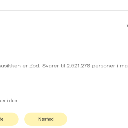
usikken er god. Svarer til 2.521.278 personer i ma
ker i dem
de
Nærhed