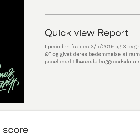
Quick view Report
I perioden fra den
3/5/2019
og 3 dage f
Ø
" og givet deres bedømmelse af num
panel med tilhørende baggrundsdata og
 score