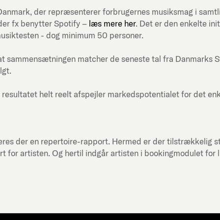
ni-Danmark, der repræsenterer forbrugernes musiksmag i samt
er fx benytter Spotify –
læs mere her
. Det er den enkelte in
musiktesten - dog minimum 50 personer.
at sammensætningen matcher de seneste tal fra Danmarks Stati
lgt.
 resultatet helt reelt afspejler markedspotentialet for det en
res der en repertoire-rapport. Hermed er der tilstrækkelig st
or artisten. Og hertil indgår artisten i bookingmodulet for 