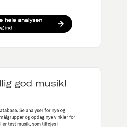
e hele analysen
og ind
lig god musik!
tabase. Se analyser for nye og
 målgrupper og opdag nye vinkler for
er test musik, som tilføjes i