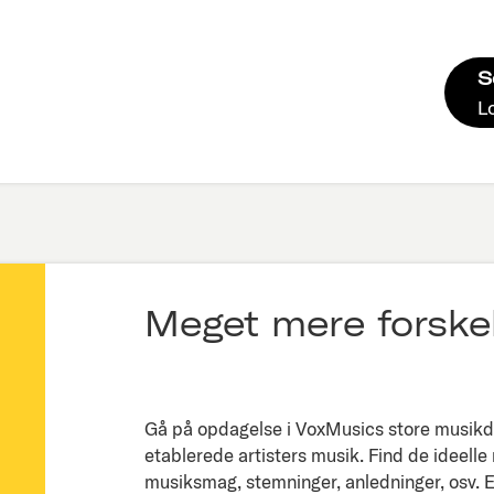
S
L
Meget mere forskel
Gå på opdagelse i VoxMusics store musikda
etablerede artisters musik. Find de ideelle
musiksmag, stemninger, anledninger, osv. Ell