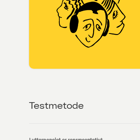
Testmetode
Lytterpanelet er repræsentativt