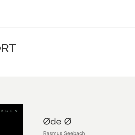
ORT
Øde Ø
Rasmus Seebach