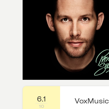
6.1
VoxMusic
10