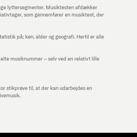
lige lyttersegmenter. Musiktesten afdækker
itiativtager, som gennemfører en musiktest, der
stik på; køn, alder og geografi. Hertil er alle
kelte musiknummer – selv ved en relativt lille
or stikprøve til, at der kan udarbejdes en
livemusik.