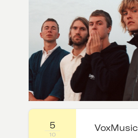
5
VoxMusic
10