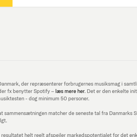
ni-Danmark, der repræsenterer forbrugernes musiksmag i samt
er fx benytter Spotify –
læs mere her
. Det er den enkelte in
musiktesten - dog minimum 50 personer.
at sammensætningen matcher de seneste tal fra Danmarks Stati
lgt.
 resultatet helt reelt afspejler markedspotentialet for det en