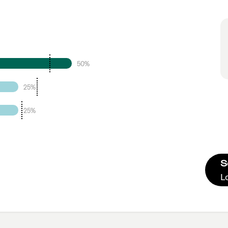
50%
25%
25%
S
L