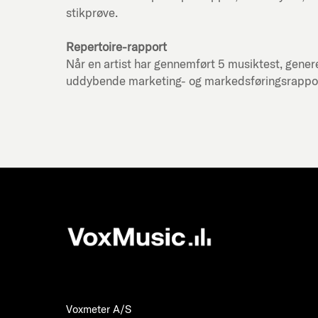
stikprøve.
Repertoire-rapport
Når en artist har gennemført 5 musiktest, genere
uddybende marketing- og markedsføringsrapport f
Voxmeter A/S