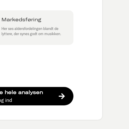
Markedsføring
Her ses aldersfordelingen blandt de
lyttere, der synes godt om musikken.
e hele analysen
og ind