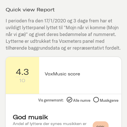
Quick view Report
I perioden fra den
17/1/2020
og 3 dage frem har et
uvildigt lytterpanel lyttet til "
Mojn når vi komme (Mojn
når vi gæ)
" og givet deres bedømmelse af nummeret.
Lytterne er udtrukket fra Voxmeters panel med
tilhørende baggrundsdata og er repræsentativt fordelt.
4.3
VoxMusic score
10
Vis gennemsnit:
Alle numre
Musikgenre
God musik
Andel af lyttere der synes musikken er