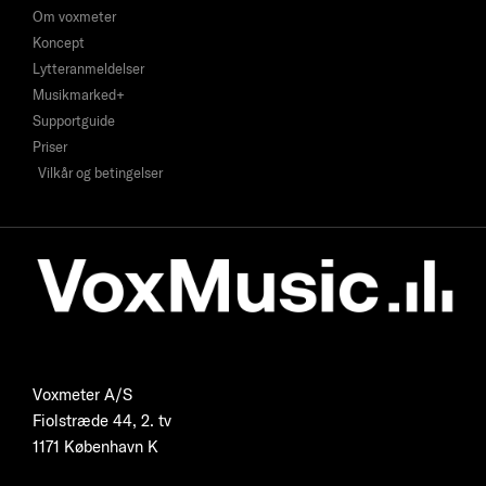
Om voxmeter
Koncept
Lytteranmeldelser
Musikmarked+
Supportguide
Priser
Vilkår og betingelser
Voxmeter A/S
Fiolstræde 44, 2. tv
1171 København K