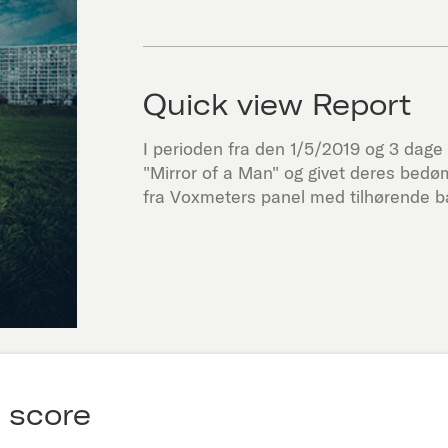
Quick view Report
I perioden fra den
1/5/2019
og 3 dage f
"
Mirror of a Man
" og givet deres bedø
fra Voxmeters panel med tilhørende ba
 score