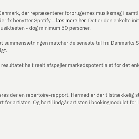
ni-Danmark, der repræsenterer forbrugernes musiksmag i samt
er fx benytter Spotify –
læs mere her
. Det er den enkelte in
musiktesten - dog minimum 50 personer.
at sammensætningen matcher de seneste tal fra Danmarks Stati
lgt.
 resultatet helt reelt afspejler markedspotentialet for det en
res der en repertoire-rapport. Hermed er der tilstrækkelig st
or artisten. Og hertil indgår artisten i bookingmodulet for 