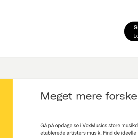
S
L
Meget mere forskel
Gå på opdagelse i VoxMusics store musikda
etablerede artisters musik. Find de ideelle