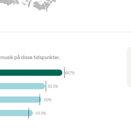
 musik på disse tidspunkter.
66.7%
53.3%
50%
43.3%