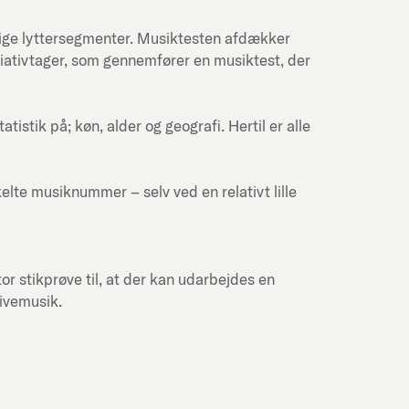
lige lyttersegmenter. Musiktesten afdækker
itiativtager, som gennemfører en musiktest, der
stik på; køn, alder og geografi. Hertil er alle
kelte musiknummer – selv ved en relativt lille
or stikprøve til, at der kan udarbejdes en
livemusik.