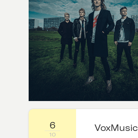
6
VoxMusic
10