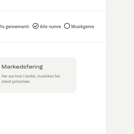
Vis gennemsnit:
Alle numre
Musikgenre
Markedsføring
Her ses hvor i landet, musikken har
størst potentiale.