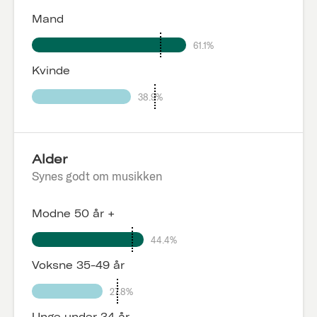
Mand
61.1%
Kvinde
38.9%
Alder
Synes godt om musikken
Modne 50 år +
44.4%
Voksne 35-49 år
27.8%
Unge under 34 år