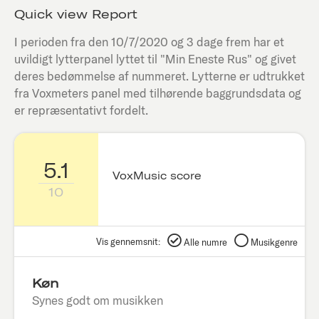
Quick view Report
I perioden fra den
10/7/2020
og 3 dage frem har et
uvildigt lytterpanel lyttet til "
Min Eneste Rus
" og givet
deres bedømmelse af nummeret. Lytterne er udtrukket
fra Voxmeters panel med tilhørende baggrundsdata og
er repræsentativt fordelt.
5.1
VoxMusic score
10
Vis gennemsnit:
Alle numre
Musikgenre
Køn
Synes godt om musikken