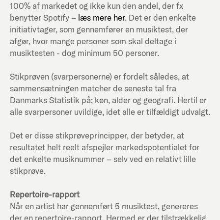
100% af markedet og ikke kun den andel, der fx
benytter Spotify –
læs mere her
. Det er den enkelte
initiativtager, som gennemfører en musiktest, der
afgør, hvor mange personer som skal deltage i
musiktesten - dog minimum 50 personer.
Stikprøven (svarpersonerne) er fordelt således, at
sammensætningen matcher de seneste tal fra
Danmarks Statistik på; køn, alder og geografi. Hertil er
alle svarpersoner uvildige, idet alle er tilfældigt udvalgt.
Det er disse stikprøveprincipper, der betyder, at
resultatet helt reelt afspejler markedspotentialet for
det enkelte musiknummer – selv ved en relativt lille
stikprøve.
Repertoire-rapport
Når en artist har gennemført 5 musiktest, genereres
der en repertoire-rapport. Hermed er der tilstrækkelig