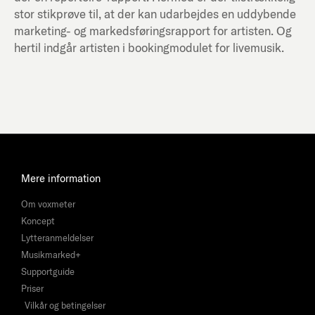
stor stikprøve til, at der kan udarbejdes en uddybende
marketing- og markedsføringsrapport for artisten. Og
hertil indgår artisten i bookingmodulet for livemusik.
Mere information
Om voxmeter
Koncept
Lytteranmeldelser
Musikmarked+
Supportguide
Priser
Vilkår og betingelser