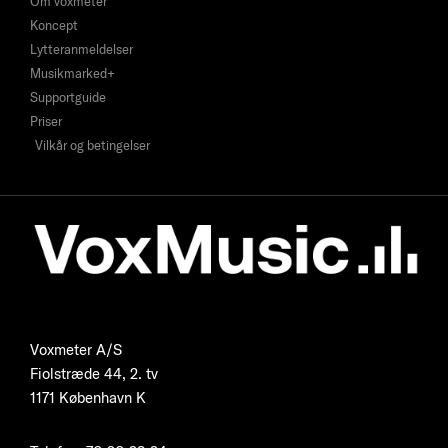
Om voxmeter
Koncept
Lytteranmeldelser
Musikmarked+
Supportguide
Priser
Vilkår og betingelser
Voxmeter A/S
Fiolstræde 44, 2. tv
1171 København K