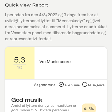
Quick view Report
I perioden fra den
4/3/2022
og 3 dage frem har et
uvildigt lytterpanel lyttet til "
Menneskedyr
" og givet
deres bedømmelse af nummeret. Lytterne er udtrukket
fra Voxmeters panel med tilhørende baggrundsdata og
er repræsentativt fordelt.
5.3
VoxMusic score
10
Vis gennemsnit:
Alle numre
Musikgenre
God musik
Andel af lyttere der synes musikken er
41.5%
god. Svarer til 2.012.174 personer i