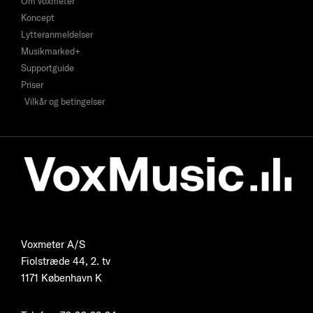
Om voxmeter
Koncept
Lytteranmeldelser
Musikmarked+
Supportguide
Priser
Vilkår og betingelser
Voxmeter A/S
Fiolstræde 44, 2. tv
1171 København K