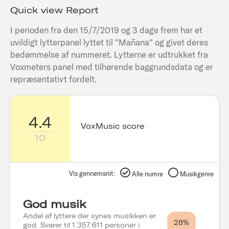
Quick view Report
I perioden fra den
15/7/2019
og 3 dage frem har et
uvildigt lytterpanel lyttet til "
Mañana
" og givet deres
bedømmelse af nummeret. Lytterne er udtrukket fra
Voxmeters panel med tilhørende baggrundsdata og er
repræsentativt fordelt.
4.4
VoxMusic score
10
Vis gennemsnit:
Alle numre
Musikgenre
God musik
Andel af lyttere der synes musikken er
28%
god. Svarer til 1.357.611 personer i