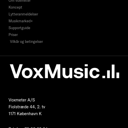
Om voxmeter
Koncept
Lytteranmeldelser
Musikmarked+
Supportguide
Priser
Vilkår og betingelser
Voxmeter A/S
Fiolstræde 44, 2. tv
1171 København K