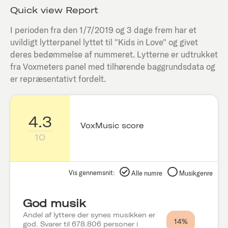
Quick view Report
I perioden fra den
1/7/2019
og 3 dage frem har et
uvildigt lytterpanel lyttet til "
Kids in Love
" og givet
deres bedømmelse af nummeret. Lytterne er udtrukket
fra Voxmeters panel med tilhørende baggrundsdata og
er repræsentativt fordelt.
4.3
VoxMusic score
10
Vis gennemsnit:
Alle numre
Musikgenre
God musik
Andel af lyttere der synes musikken er
14%
god. Svarer til 678.806 personer i