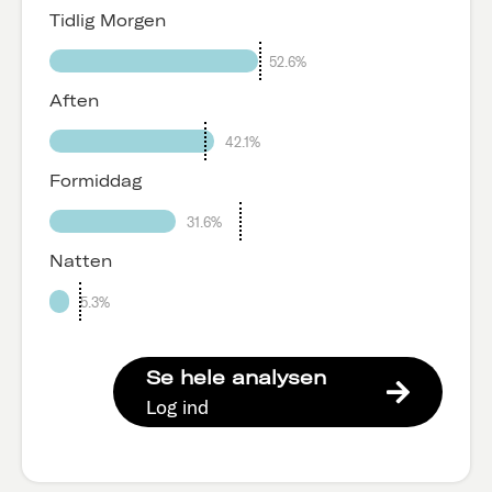
Tidlig Morgen
52.6%
Aften
42.1%
Formiddag
31.6%
Natten
5.3%
Se hele analysen
Log ind