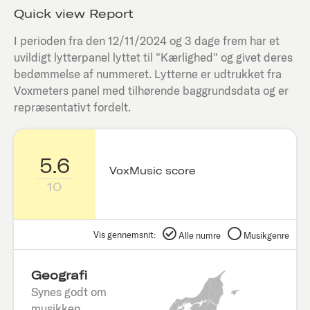
Quick view Report
I perioden fra den
12/11/2024
og 3 dage frem har et
uvildigt lytterpanel lyttet til "
Kærlighed
" og givet deres
bedømmelse af nummeret. Lytterne er udtrukket fra
Voxmeters panel med tilhørende baggrundsdata og er
repræsentativt fordelt.
5.6
VoxMusic score
10
Vis gennemsnit:
Alle numre
Musikgenre
Geografi
Synes godt om
musikken