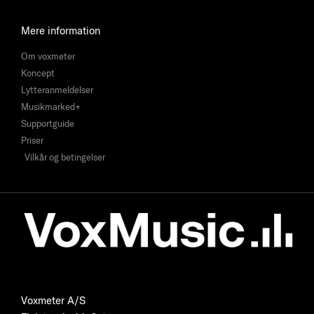
Mere information
Om voxmeter
Koncept
Lytteranmeldelser
Musikmarked+
Supportguide
Priser
Vilkår og betingelser
Voxmeter A/S