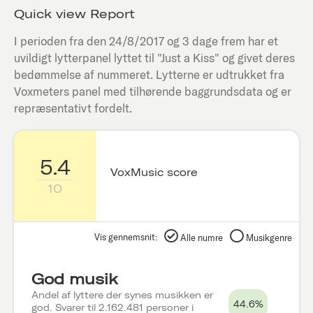
Quick view Report
I perioden fra den
24/8/2017
og 3 dage frem har et
uvildigt lytterpanel lyttet til "
Just a Kiss
" og givet deres
bedømmelse af nummeret. Lytterne er udtrukket fra
Voxmeters panel med tilhørende baggrundsdata og er
repræsentativt fordelt.
5.4
VoxMusic score
10
Vis gennemsnit:
Alle numre
Musikgenre
God musik
Andel af lyttere der synes musikken er
44.6%
god. Svarer til 2.162.481 personer i