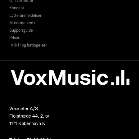
Om voxmeter
Koncept
Lytteranmeldelser
Musikmarked+
Supportguide
Priser
Vilkår og betingelser
Voxmeter A/S
Fiolstræde 44, 2. tv
1171 København K