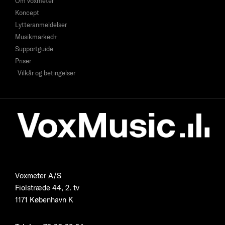
Om voxmeter
Koncept
Lytteranmeldelser
Musikmarked+
Supportguide
Priser
Vilkår og betingelser
Voxmeter A/S
Fiolstræde 44, 2. tv
1171 København K