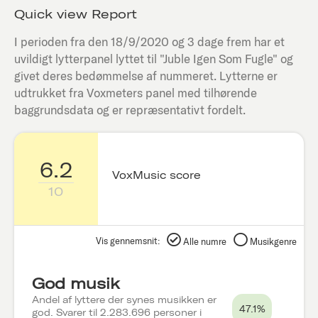
Quick view Report
I perioden fra den
18/9/2020
og 3 dage frem har et
uvildigt lytterpanel lyttet til "
Juble Igen Som Fugle
" og
givet deres bedømmelse af nummeret. Lytterne er
udtrukket fra Voxmeters panel med tilhørende
baggrundsdata og er repræsentativt fordelt.
6.2
VoxMusic score
10
Vis gennemsnit:
Alle numre
Musikgenre
God musik
Andel af lyttere der synes musikken er
47.1%
god. Svarer til 2.283.696 personer i