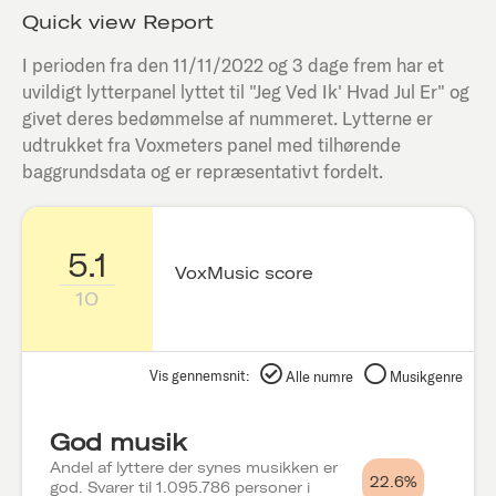
Quick view Report
I perioden fra den
11/11/2022
og 3 dage frem har et
uvildigt lytterpanel lyttet til "
Jeg Ved Ik' Hvad Jul Er
" og
givet deres bedømmelse af nummeret. Lytterne er
udtrukket fra Voxmeters panel med tilhørende
baggrundsdata og er repræsentativt fordelt.
5.1
VoxMusic score
10
Vis gennemsnit:
Alle numre
Musikgenre
God musik
Andel af lyttere der synes musikken er
22.6%
god. Svarer til 1.095.786 personer i