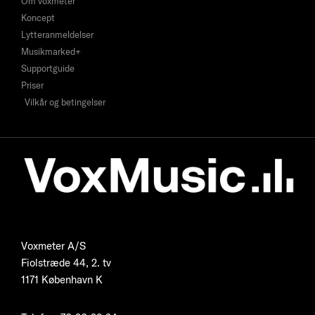
Om voxmeter
Koncept
Lytteranmeldelser
Musikmarked+
Supportguide
Priser
Vilkår og betingelser
Voxmeter A/S
Fiolstræde 44, 2. tv
1171 København K