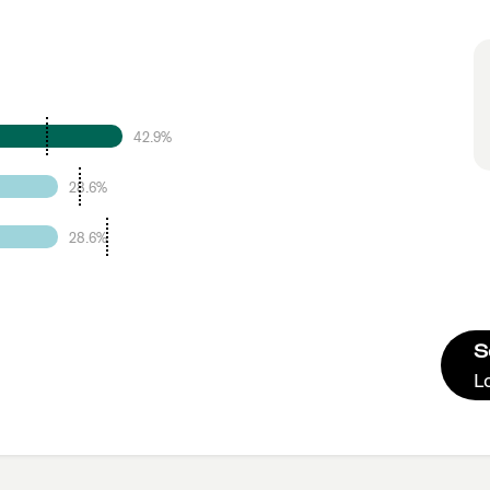
42.9%
28.6%
28.6%
S
L