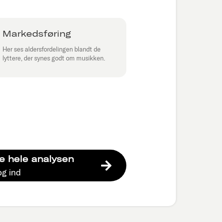
Markedsføring
Her ses aldersfordelingen blandt de
lyttere, der synes godt om musikken.
e hele analysen
og ind