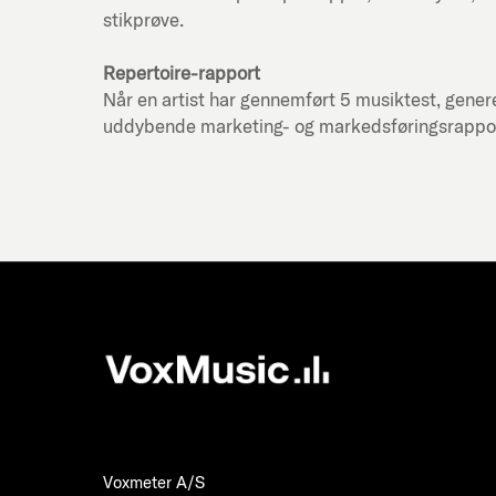
stikprøve.
Repertoire-rapport
Når en artist har gennemført 5 musiktest, genere
uddybende marketing- og markedsføringsrapport f
Voxmeter A/S