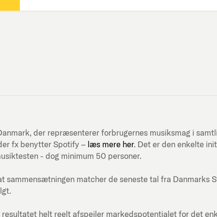
ni-Danmark, der repræsenterer forbrugernes musiksmag i samt
er fx benytter Spotify –
læs mere her
. Det er den enkelte in
musiktesten - dog minimum 50 personer.
at sammensætningen matcher de seneste tal fra Danmarks Stati
lgt.
 resultatet helt reelt afspejler markedspotentialet for det en