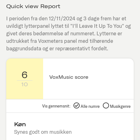
Quick view Report
I perioden fra den
12/11/2024
og 3 dage frem har et
uvildigt lytterpanel lyttet til "
I'll Leave It Up To You
" og
givet deres bedømmelse af nummeret. Lytterne er
udtrukket fra Voxmeters panel med tilhørende
baggrundsdata og er repræsentativt fordelt.
6
VoxMusic score
10
Vis gennemsnit:
Alle numre
Musikgenre
Køn
Synes godt om musikken