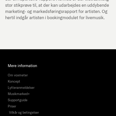
stor stikprøve til, at der kan udarbejdes en uddybende
marketing- og markedsføringsrapport for artisten. Og
hertil indgår artisten i bookingmodulet for livemusik.
Mere information
Om voxmeter
Koncept
Lytteranmeldelser
Musikmarked+
Supportguide
Priser
Vilkår og betingelser