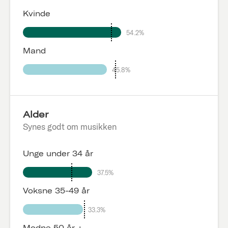
Kvinde
54.2%
Mand
45.8%
Alder
Synes godt om musikken
Unge under 34 år
37.5%
Voksne 35-49 år
33.3%
Modne 50 år +