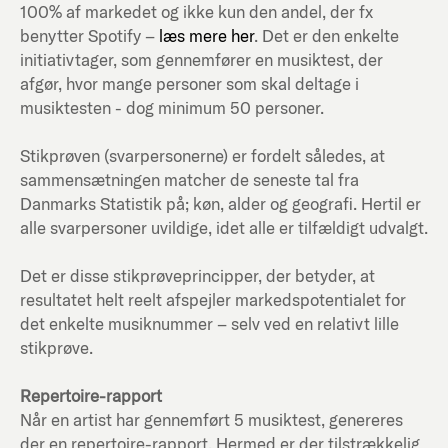
100% af markedet og ikke kun den andel, der fx
benytter Spotify –
læs mere her
. Det er den enkelte
initiativtager, som gennemfører en musiktest, der
afgør, hvor mange personer som skal deltage i
musiktesten - dog minimum 50 personer.
Stikprøven (svarpersonerne) er fordelt således, at
sammensætningen matcher de seneste tal fra
Danmarks Statistik på; køn, alder og geografi. Hertil er
alle svarpersoner uvildige, idet alle er tilfældigt udvalgt.
Det er disse stikprøveprincipper, der betyder, at
resultatet helt reelt afspejler markedspotentialet for
det enkelte musiknummer – selv ved en relativt lille
stikprøve.
Repertoire-rapport
Når en artist har gennemført 5 musiktest, genereres
der en repertoire-rapport. Hermed er der tilstrækkelig