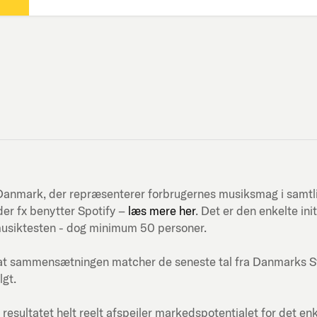
ni-Danmark, der repræsenterer forbrugernes musiksmag i samt
er fx benytter Spotify –
læs mere her
. Det er den enkelte in
musiktesten - dog minimum 50 personer.
at sammensætningen matcher de seneste tal fra Danmarks Stati
lgt.
 resultatet helt reelt afspejler markedspotentialet for det en