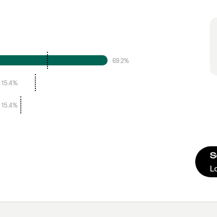
69.2%
15.4%
15.4%
S
L