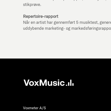
stikprøve.
Repertoire-rapport
Når en artist har gennemført 5 musiktest, genere
uddybende marketing- og markedsføringsrapport f
Voxmeter A/S