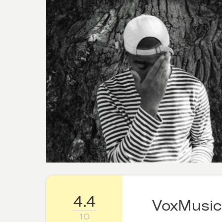
4.4
VoxMusic
10