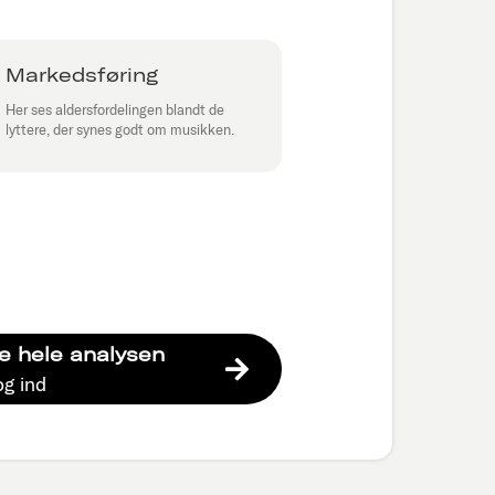
Markedsføring
Her ses aldersfordelingen blandt de
lyttere, der synes godt om musikken.
e hele analysen
og ind