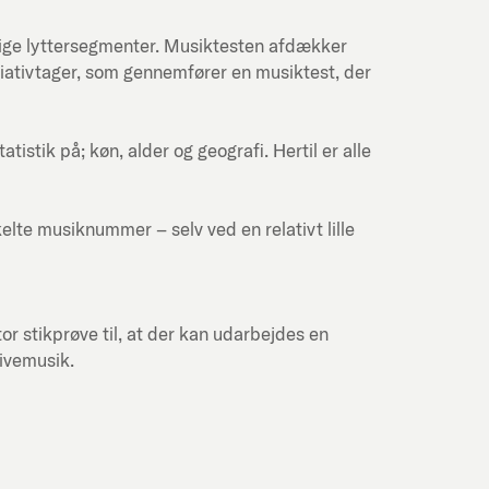
lige lyttersegmenter. Musiktesten afdækker
itiativtager, som gennemfører en musiktest, der
stik på; køn, alder og geografi. Hertil er alle
kelte musiknummer – selv ved en relativt lille
or stikprøve til, at der kan udarbejdes en
livemusik.