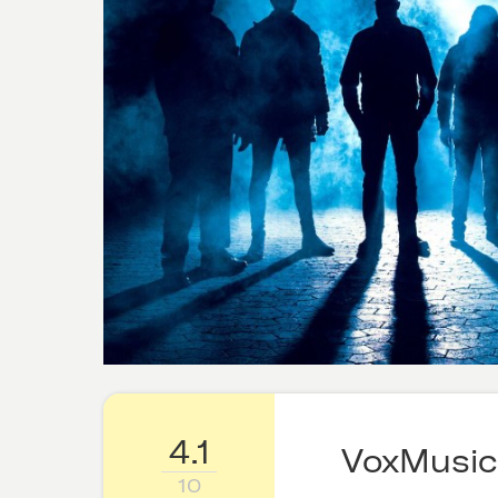
4.1
VoxMusic
10