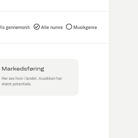
Vis gennemsnit:
Alle numre
Musikgenre
Markedsføring
Her ses hvor i landet, musikken har
størst potentiale.