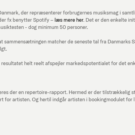
ni-Danmark, der repræsenterer forbrugernes musiksmag i samt
er fx benytter Spotify –
læs mere her
. Det er den enkelte in
musiktesten - dog minimum 50 personer.
at sammensætningen matcher de seneste tal fra Danmarks Stati
lgt.
 resultatet helt reelt afspejler markedspotentialet for det en
res der en repertoire-rapport. Hermed er der tilstrækkelig st
or artisten. Og hertil indgår artisten i bookingmodulet for 