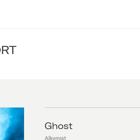
ORT
Ghost
Alkymist