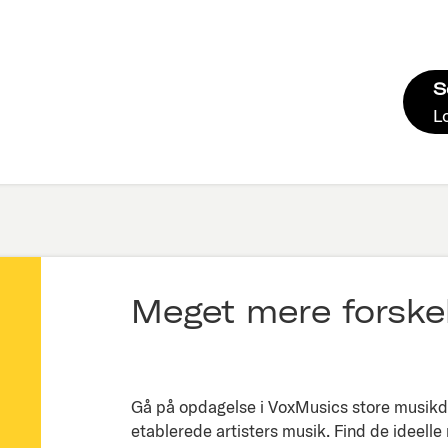
S
L
Meget mere forskel
Gå på opdagelse i VoxMusics store musikda
etablerede artisters musik. Find de ideelle