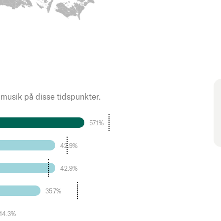
 musik på disse tidspunkter.
57.1%
42.9%
42.9%
35.7%
14.3%