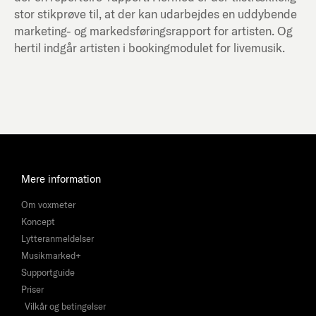
stor stikprøve til, at der kan udarbejdes en uddybende
marketing- og markedsføringsrapport for artisten. Og
hertil indgår artisten i bookingmodulet for livemusik.
Mere information
Om voxmeter
Koncept
Lytteranmeldelser
Musikmarked+
Supportguide
Priser
Vilkår og betingelser