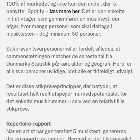
100% af markedet og ikke kun den andel, der fx
benytter Spotify –
læs mere her
. Det er den enkelte
initiativtager, som gennemfører en musiktest, der
afgør, hvor mange personer som skal deltage i
musiktesten - dog minimum 50 personer.
Stikprøven (svarpersonerne) er fordelt således, at
sammensætningen matcher de seneste tal fra
Danmarks Statistik på; køn, alder og geografi. Hertil er
alle svarpersoner uvildige, idet alle er tilfældigt udvalgt.
Det er disse stikprøveprincipper, der betyder, at
resultatet helt reelt afspejler markedspotentialet for
det enkelte musiknummer – selv ved en relativt lille
stikprøve.
Repertoire-rapport
Når en artist har gennemført 5 musiktest, genereres
der en repertoire-rapport. Hermed er der tilstrækkelig