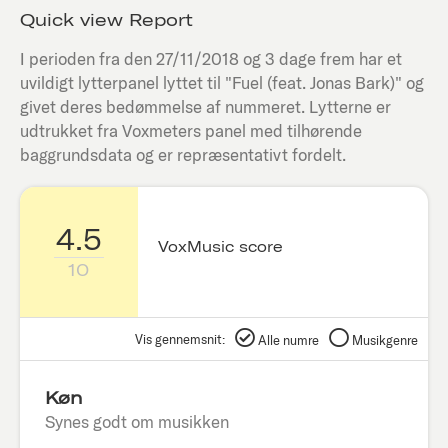
Quick view Report
I perioden fra den
27/11/2018
og 3 dage frem har et
uvildigt lytterpanel lyttet til "
Fuel (feat. Jonas Bark)
" og
givet deres bedømmelse af nummeret. Lytterne er
udtrukket fra Voxmeters panel med tilhørende
baggrundsdata og er repræsentativt fordelt.
4.5
VoxMusic score
10
Vis gennemsnit:
Alle numre
Musikgenre
Køn
Synes godt om musikken