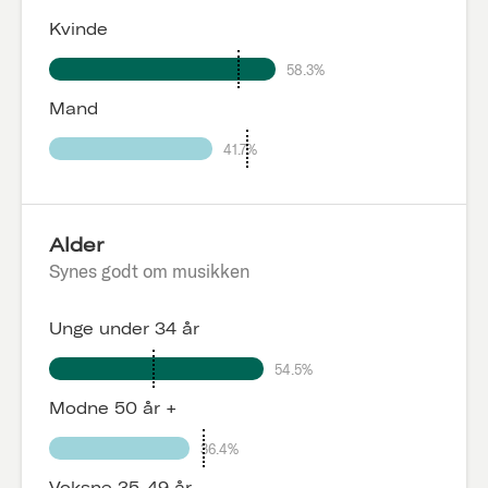
Kvinde
58.3%
Mand
41.7%
Alder
Synes godt om musikken
Unge under 34 år
54.5%
Modne 50 år +
36.4%
Voksne 35-49 år