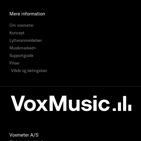
Mere information
Om voxmeter
Koncept
Lytteranmeldelser
Musikmarked+
Supportguide
Priser
Vilkår og betingelser
Voxmeter A/S