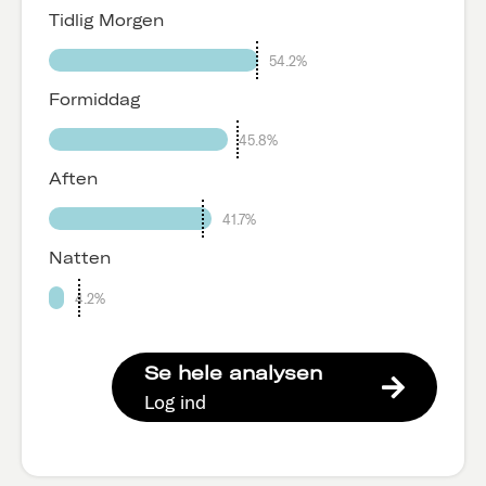
Tidlig Morgen
54.2%
Formiddag
45.8%
Aften
41.7%
Natten
4.2%
Se hele analysen
Log ind