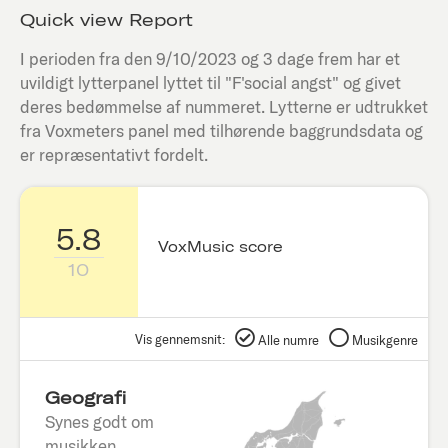
Quick view Report
I perioden fra den
9/10/2023
og 3 dage frem har et
uvildigt lytterpanel lyttet til "
F'social angst
" og givet
deres bedømmelse af nummeret. Lytterne er udtrukket
fra Voxmeters panel med tilhørende baggrundsdata og
er repræsentativt fordelt.
5.8
VoxMusic score
10
Vis gennemsnit:
Alle numre
Musikgenre
Geografi
Synes godt om
musikken