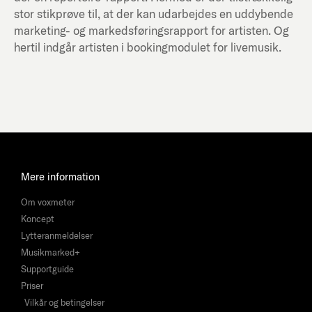
stor stikprøve til, at der kan udarbejdes en uddybende
marketing- og markedsføringsrapport for artisten. Og
hertil indgår artisten i bookingmodulet for livemusik.
Mere information
Om voxmeter
Koncept
Lytteranmeldelser
Musikmarked+
Supportguide
Priser
Vilkår og betingelser