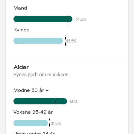
Mand
54.5%
Kvinde
45.5%
Alder
Synes godt om musikken
Modne 50 år +
50%
Voksne 35-49 år
31.8%
Unge under 34 år