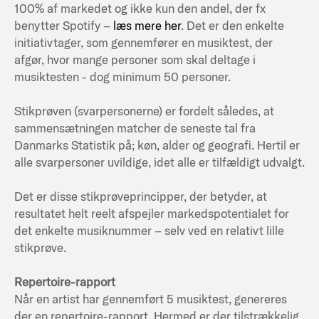
100% af markedet og ikke kun den andel, der fx
benytter Spotify –
læs mere her
. Det er den enkelte
initiativtager, som gennemfører en musiktest, der
afgør, hvor mange personer som skal deltage i
musiktesten - dog minimum 50 personer.
Stikprøven (svarpersonerne) er fordelt således, at
sammensætningen matcher de seneste tal fra
Danmarks Statistik på; køn, alder og geografi. Hertil er
alle svarpersoner uvildige, idet alle er tilfældigt udvalgt.
Det er disse stikprøveprincipper, der betyder, at
resultatet helt reelt afspejler markedspotentialet for
det enkelte musiknummer – selv ved en relativt lille
stikprøve.
Repertoire-rapport
Når en artist har gennemført 5 musiktest, genereres
der en repertoire-rapport. Hermed er der tilstrækkelig