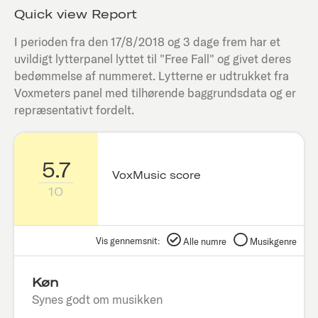
Quick view Report
I perioden fra den
17/8/2018
og 3 dage frem har et
uvildigt lytterpanel lyttet til "
Free Fall
" og givet deres
bedømmelse af nummeret. Lytterne er udtrukket fra
Voxmeters panel med tilhørende baggrundsdata og er
repræsentativt fordelt.
5.7
VoxMusic score
10
Vis gennemsnit:
Alle numre
Musikgenre
Køn
Synes godt om musikken