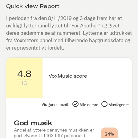
Quick view Report
I perioden fra den
8/11/2019
og 3 dage frem har et
uvildigt lytterpanel lyttet til "
For Another
" og givet
deres bedømmelse af nummeret. Lytterne er udtrukket
fra Voxmeters panel med tilhørende baggrundsdata og
er repræsentativt fordelt.
4.8
VoxMusic score
10
Vis gennemsnit:
Alle numre
Musikgenre
God musik
Andel af lyttere der synes musikken er
24%
god. Svarer til 1.163.667 personer i