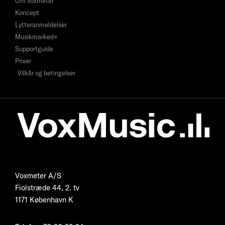
Om voxmeter
Koncept
Lytteranmeldelser
Musikmarked+
Supportguide
Priser
Vilkår og betingelser
Voxmeter A/S
Fiolstræde 44, 2. tv
1171 København K