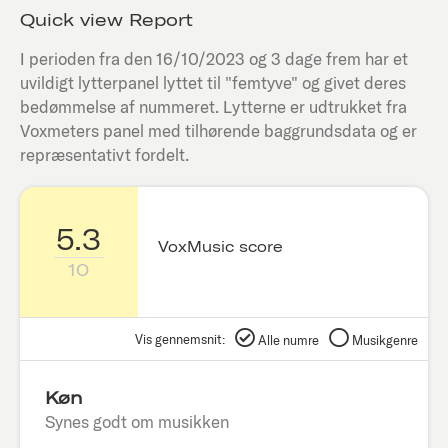
Quick view Report
I perioden fra den
16/10/2023
og 3 dage frem har et
uvildigt lytterpanel lyttet til "
femtyve
" og givet deres
bedømmelse af nummeret. Lytterne er udtrukket fra
Voxmeters panel med tilhørende baggrundsdata og er
repræsentativt fordelt.
5.3
VoxMusic score
10
Vis gennemsnit:
Alle numre
Musikgenre
Køn
Synes godt om musikken