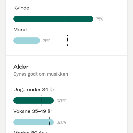
Kvinde
75%
Mand
25%
Alder
Synes godt om musikken
Unge under 34 år
37.5%
Voksne 35-49 år
37.5%
Modne 50 år +