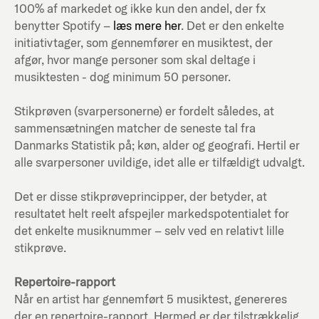
100% af markedet og ikke kun den andel, der fx
benytter Spotify –
læs mere her
. Det er den enkelte
initiativtager, som gennemfører en musiktest, der
afgør, hvor mange personer som skal deltage i
musiktesten - dog minimum 50 personer.
Stikprøven (svarpersonerne) er fordelt således, at
sammensætningen matcher de seneste tal fra
Danmarks Statistik på; køn, alder og geografi. Hertil er
alle svarpersoner uvildige, idet alle er tilfældigt udvalgt.
Det er disse stikprøveprincipper, der betyder, at
resultatet helt reelt afspejler markedspotentialet for
det enkelte musiknummer – selv ved en relativt lille
stikprøve.
Repertoire-rapport
Når en artist har gennemført 5 musiktest, genereres
der en repertoire-rapport. Hermed er der tilstrækkelig