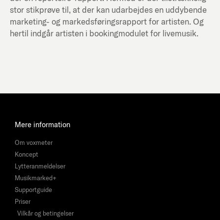
stor stikprøve til, at der kan udarbejdes en uddybende
marketing- og markedsføringsrapport for artisten. Og
hertil indgår artisten i bookingmodulet for livemusik.
Mere information
Om voxmeter
Koncept
Lytteranmeldelser
Musikmarked+
Supportguide
Priser
Vilkår og betingelser