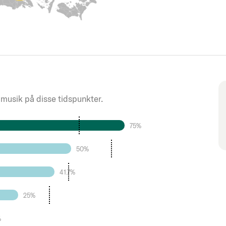
 musik på disse tidspunkter.
75%
50%
41.7%
25%
%