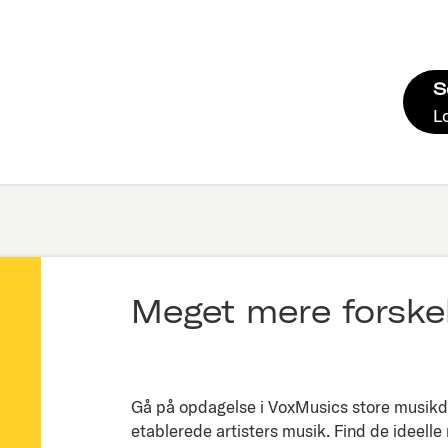
S
L
Meget mere forskel
Gå på opdagelse i VoxMusics store musikda
etablerede artisters musik. Find de ideelle