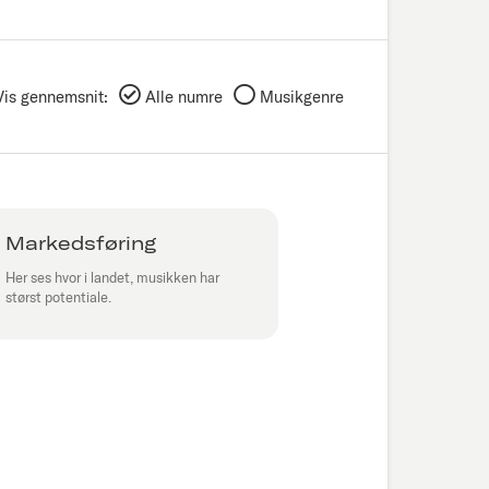
Vis gennemsnit:
Alle numre
Musikgenre
Markedsføring
Her ses hvor i landet, musikken har
størst potentiale.