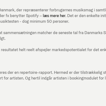
ni-Danmark, der repræsenterer forbrugernes musiksmag i samt
er fx benytter Spotify –
læs mere her
. Det er den enkelte in
musiktesten - dog minimum 50 personer.
at sammensætningen matcher de seneste tal fra Danmarks Stati
lgt.
 resultatet helt reelt afspejler markedspotentialet for det en
res der en repertoire-rapport. Hermed er der tilstrækkelig st
or artisten. Og hertil indgår artisten i bookingmodulet for 