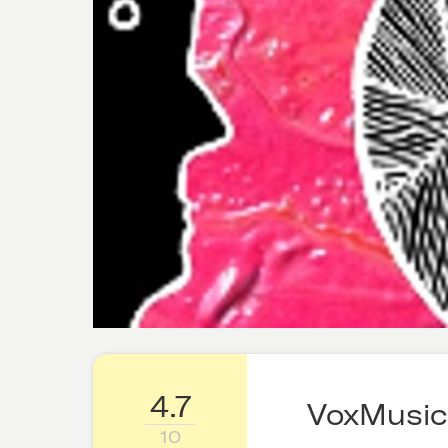
4.7
VoxMusic
10