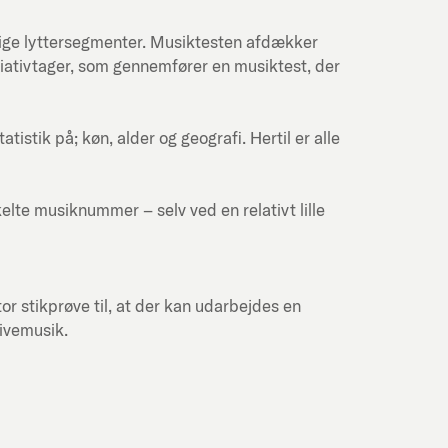
lige lyttersegmenter. Musiktesten afdækker
itiativtager, som gennemfører en musiktest, der
stik på; køn, alder og geografi. Hertil er alle
kelte musiknummer – selv ved en relativt lille
or stikprøve til, at der kan udarbejdes en
livemusik.