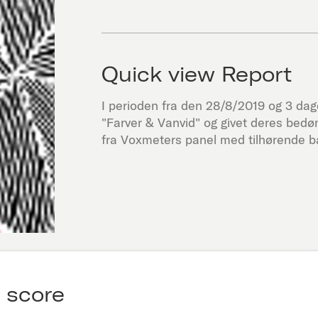
Quick view Report
I perioden fra den
28/8/2019
og 3 dage 
"
Farver & Vanvid
" og givet deres bed
fra Voxmeters panel med tilhørende ba
 score