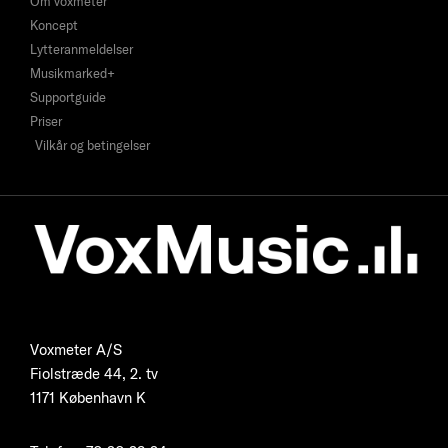
Om voxmeter
Koncept
Lytteranmeldelser
Musikmarked+
Supportguide
Priser
Vilkår og betingelser
Voxmeter A/S
Fiolstræde 44, 2. tv
1171 København K