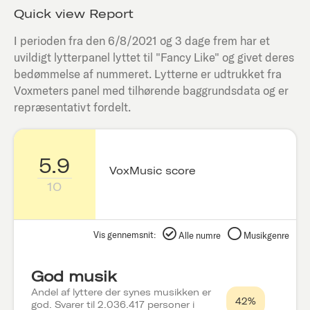
Quick view Report
I perioden fra den
6/8/2021
og 3 dage frem har et
uvildigt lytterpanel lyttet til "
Fancy Like
" og givet deres
bedømmelse af nummeret. Lytterne er udtrukket fra
Voxmeters panel med tilhørende baggrundsdata og er
repræsentativt fordelt.
5.9
VoxMusic score
10
Vis gennemsnit:
Alle numre
Musikgenre
God musik
Andel af lyttere der synes musikken er
42%
god. Svarer til 2.036.417 personer i