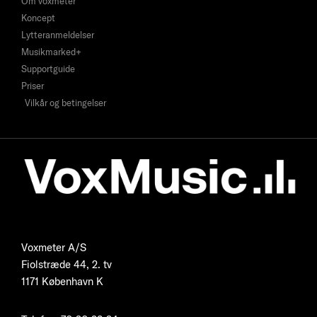
Om voxmeter
Koncept
Lytteranmeldelser
Musikmarked+
Supportguide
Priser
Vilkår og betingelser
Voxmeter A/S
Fiolstræde 44, 2. tv
1171 København K