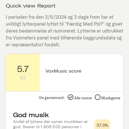
Quick view Report
I perioden fra den
3/5/2024
og 3 dage frem har et
uvildigt lytterpanel lyttet til "
Færdig Med Pis?
" og givet
deres bedømmelse af nummeret. Lytterne er udtrukket
fra Voxmeters panel med tilhørende baggrundsdata og
er repræsentativt fordelt.
5.7
VoxMusic score
10
Vis gennemsnit:
Alle numre
Musikgenre
God musik
Andel af lyttere der synes musikken er
37.3%
god. Svarer til 1.808.532 personer i