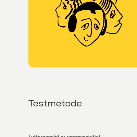
Testmetode
Lytterpanelet er repræsentativt