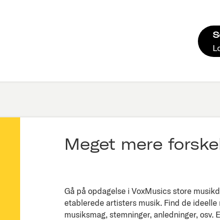
S
L
Meget mere forskel
Gå på opdagelse i VoxMusics store musikda
etablerede artisters musik. Find de ideelle
musiksmag, stemninger, anledninger, osv. Ell