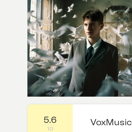
5.6
VoxMusic
10