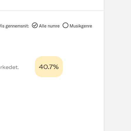
Vis gennemsnit:
Alle numre
Musikgenre
40.7%
arkedet.