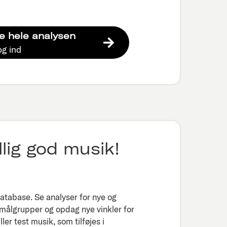
e hele analysen
og ind
lig god musik!
tabase. Se analyser for nye og
 målgrupper og opdag nye vinkler for
er test musik, som tilføjes i