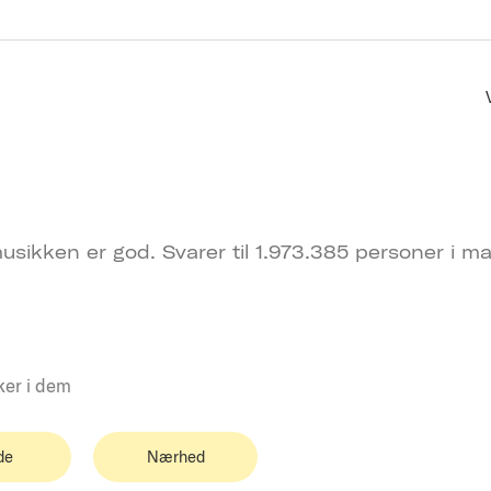
usikken er god. Svarer til 1.973.385 personer i m
ker i dem
de
Nærhed