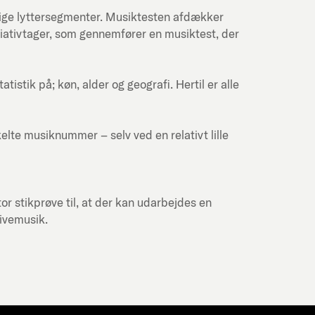
lige lyttersegmenter. Musiktesten afdækker
itiativtager, som gennemfører en musiktest, der
stik på; køn, alder og geografi. Hertil er alle
kelte musiknummer – selv ved en relativt lille
or stikprøve til, at der kan udarbejdes en
livemusik.