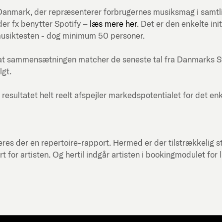
ni-Danmark, der repræsenterer forbrugernes musiksmag i samt
er fx benytter Spotify –
læs mere her
. Det er den enkelte in
musiktesten - dog minimum 50 personer.
at sammensætningen matcher de seneste tal fra Danmarks Stati
lgt.
 resultatet helt reelt afspejler markedspotentialet for det en
res der en repertoire-rapport. Hermed er der tilstrækkelig st
or artisten. Og hertil indgår artisten i bookingmodulet for 